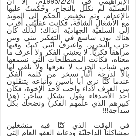
الإبراهيمي في 1995/2/24م، إلاَّ أنَّ
العمليّة لم تكلَّل بالنجاح، وحُكمتُ عليها
بالإعدام، وتم تخفيض الحكم إلى المؤبد
مع الأشغال الشاقّة، فكانت عقليّتي أقرب
إلى السلفيّة الجهاديّة آنذاك؛ لذلك كان
هناك بون شاسع في التفكير بيني وبين
حزب التحرير. وأعترفُ أنّني كنتُ وقتها
مراهقاً فكريّاً. لا يعنيني الفكر ولا أعرف ما
معناه، فكانت المصطلحات التي نسمعها
من شباب الحزب لا نعرفها ولا نلقي لها
بالاً لدرجة أنَّنا نسخر من كلمة الفكر
عندما كنَّا نرى أبا ياسين وأتباعه يتنقّلون
بين الغرف لأداء واجب لأحد الإخوة، فكان
أحد الأصدقاء يقول بشكل ساخر: (هذا
كبيرهم الذي علَّمهم الفكر) ونضحك بكلِّ
سذاجة!!!
في الوقت الذي كنّا فيه منشغلين
بمشاكلنا الداخليّة ودعاية العفو العام التي