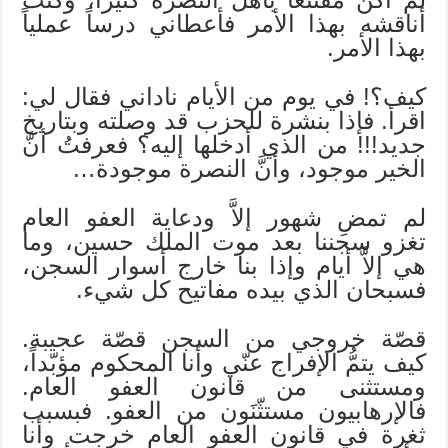
أناقشه بهذا الأمر فأعطاني درساً عملياً
بهذا الأمر.
كيف؟! في يوم من الأيام ناداني فقال لي:
اقرأ. فإذا بنشرة للحزب قد وصلته وبتاريخ
جديد!!! من الذي أدخلها إليه؟ فعرفتُ أنَّ
الخير موجود، وأنَّ النصرة موجودة…
لم تمضِ شهور إلاَّ ودعاية العفو العام
تغزو سجننا بعد موت الملك حسين، وما
هي إلاَّ أيام وإذا بنا خارج أسوار السجن،
فسبحان الذي بيده مفاتيح كل شيء.
قصّة خروجي من السجن قصّة عجيبة.
كيف يتمُّ الإفراج عنّي وأنا المحكوم مؤبّداً،
ومستثنى من قانون العفو العام.
فالإرهابيون مستثّنَون من العفو. فبسبب
ثغرة في قانون العفو العام خرجت وأنا