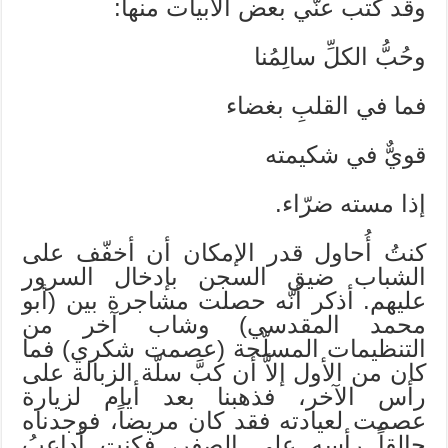
وقد كتب عنّي بعض الأبيات منها:
وحُبُّ الكلِّ سالِمُنا
فما في القلبِ بغضاء
قويٌّ في شكيمته
إذا مسته ضرّاء.
كنتُ أُحاول قدر الإمكان أن أخفّف على
الشباب ضيق السجن بإدخال السرور
عليهم. أذكر أنّه حصلت مشاجرة بين (أبو
محمد المقدسي) وشاب آخر من
التنظيمات المسلّحة (عصمت شكري) فما
كان من الأول إلاَّ أن كبَّ سلّة الزبالة على
رأس الآخر، فذهبنا بعد أيام لزيارة
عصمت لعيادته فقد كان مريضاً، فوجدناه
حالقاً رأسه على الصفر، فكنت أداعبُ