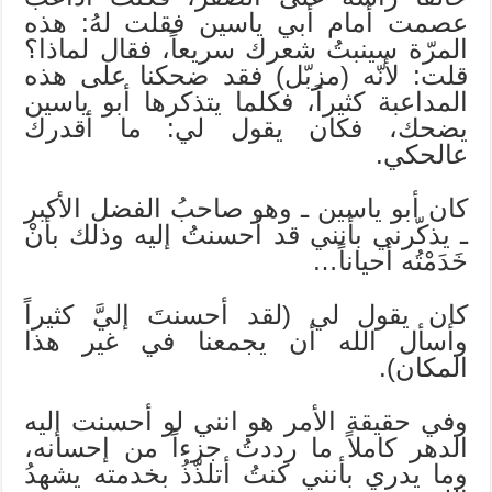
عصمت أمام أبي ياسين فقلت لهُ: هذه
المرّة سينبتُ شعرك سريعاً، فقال لماذا؟
قلت: لأنّه (مزبّل) فقد ضحكنا على هذه
المداعبة كثيراً، فكلما يتذكرها أبو ياسين
يضحك، فكان يقول لي: ما أقدرك
عالحكي.
كان أبو ياسين ـ وهو صاحبُ الفضل الأكبر
ـ يذكّرني بأنني قد أحسنتُ إليه وذلك بأنْ
خَدَمْتُه أحياناً…
كان يقول لي (لقد أحسنتَ إليَّ كثيراً
وأسأل الله أن يجمعنا في غير هذا
المكان).
وفي حقيقة الأمر هو انني لو أحسنت إليه
الدهر كاملاً ما رددتُ جزءاً من إحسانه،
وما يدري بأنني كنتُ أتلذّذُ بخدمته يشهدُ