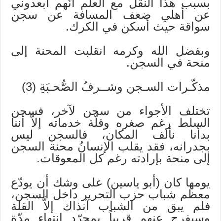
بسبب هذا النقل مع العلم أنّهم أبعدوني
عن أهلي ضعف المسافة عن سجن
سواقة حيث أسكن في الكرك.
وبفضل الله وكرمه انقلبت المحنة إلى
منحة في السجن.
مذكّـرات السـجن وشــرفُ الصُّحـبَةِ (3)
تختلف الأجواء من سجن لآخر، فسجن
السلط رغم صغره وقلّة خدماته إلاَّ أننا
بدأنا نألف المكان، فالسجن ليس
بجدرانه، فقد يقلب الإنسانُ محنة السجن
إلى منحة بإرادته رغم كل المعوقات.
يومها كان (أبو ياسين) على وشك أن يودّع
معظم شباب حزب التحرير داخل السجن،
فلم يبق من الشباب آنذاك إلاَّ القلة
وسيفرج عنهم قريباً بمجرّد انتهاء مدّة