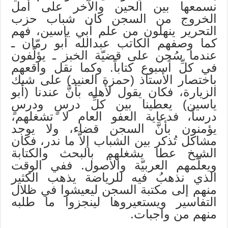
نسمعها بين الحين والآخر على أمل
الخروج من السجن كان شباب حزب
التحرير ينهلون من علم أبي ياسين، فهم
كما وصفهم الكاتب عبدالله أبو رمّان ـ
عندما سُجن على قضيّة الخبز ـ يؤلّفون
في كلِّ أسبوع كتاباً. وكما نقل واقعهم
باختصار الأستاذ (حمزة العنيد) على شبك
الزيارة، فكان يقول لأهله بأنَّ عندنا (أبو
ياسين) يعطينا بين كلِّ درسٍ ودرسٍ
درساً، فدعاية العفو العام لا تشغلهم،
يؤمنون بأنَّ السجن قضاء، ولا يوجد
مشاكل تُذكر بين الشباب إلاَّ ما ندر، فكان
الشيخ عطا يشغلهم بالبحث والكتابة
ويعلّمهم العربيّة والأصول. ففي الوقت
الذي نذهبُ فيه للرياضة يذهب الكثير
منهم إلى مكتبة السجن ليعيشوا في ظلال
التفاسير ويستعيروها لينجزوا ما طلبه
منهم من واجبات.