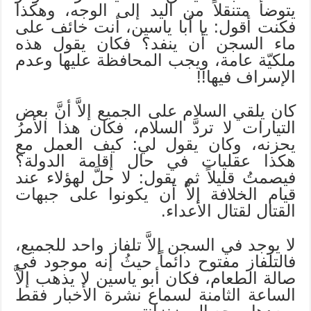
يتوضأ متنقلاً من اليد إلى الوجه، وهكذا
فكنت أقول: يا أبا ياسين، أنت خائف على
ماء السجن أن ينفد؟ فكان يقول هذه
ملكيّة عامة، ويجب المحافظة عليها وعدم
الإسراف فيها!!
كان يلقي السلام على الجميع إلاَّ أنَّ بعض
التيارات لا تردَّ السلام، فكان هذا الأمرُ
يحزنه، وكان يقول لي: كيف العمل مع
هكذا عقليات في حال إقامة الدولة؟
فيصمتُ قليلاً ثم يقول: لا حلَّ لهؤلاء عند
قيام الخلافة إلاَّ أن يكونوا على جبهات
القتال لقتال الأعداء.
لا يوجد في السجن إلاَّ تلفاز واحد للجميع،
فالتلفاز مفتوح دائماً حيثُ إنه موجود في
صالة الطعام، فكان أبو ياسين لا يذهب إلاَّ
الساعة الثامنة لسماع نشرة الأخبار فقط