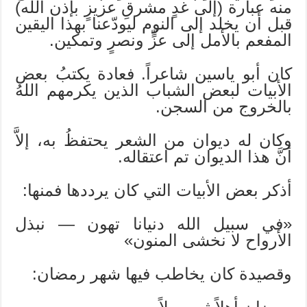
منه عبارة (إلى غدٍ مشرقِ عزيزٍ بإذن الله)
قبل أن يخلد إلى النوم ليودّعنا بهذا اليقين
المفعم بالأمل إلى عزٍّ ونصرٍ وتمكين.
كان أبو ياسين شاعراً. فعادة يكتبُ بعض
الأبيات لبعض الشباب الذين يكرمهم اللهُ
بالخروج من السجن.
وكان له ديوان من الشعر يحتفظُ به، إلاَّ
أنَّ هذا الديوان تم اعتقاله.
أذكر بعض الأبيات التي كان يرددها فمنها:
«في سبيل الله دنيانا تهون — نبذل
الأرواح لا نخشى المنون»
وقصيدة كان يخاطب فيها شهر رمضان: