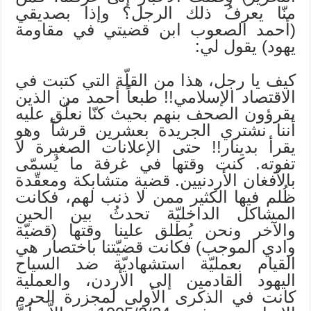
منّا يعرفُ ذلك الرجل؟ وإذا بصديقي
(أحمد الصعوب ابن قضيتي في مقاومة
يهود) يقول لي:
كيف يا رجل، هذا من القلّة التي كتبت في
الاقتصاد الإسلامي!! طبعاً أحمد من الذين
يقرؤون الصحف بنهم بحيث كنّا نعلّق عليه
أننا نشتري الجريدة بعشرين قرشاً وهو
يقرأ بدينار!! حتى الإعلانات الصغيرة لا
تفوته. كنت وقتها في غرفة ما يُسمّى
بالأفغان الأردنيين. قضية متشابكة ومعقّدة
ظُلم فيها الكثير ممن لا ذنب لهم، فكانت
المشاكل الداخليّة تحدثُ بين الحين
والآخر ونحن يُطلق علينا وقتها (قضيّة
وادي الموجب) فكانت قضيّتنا باختصار هي
القيام بعمليّة استشهاديّة ضد السياح
اليهود القادمين إلى الأردن، والعملية
كانت في الذكرى الأولى لمجزرة الحرم