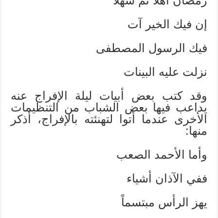
رمضان أهلاً ثم سهلاً
إن فيك الخير آت
فيك الرسول المصطفى
نزلت عليه البينات
وقد كتب بعض أبيات ليلة الإفراج عنه
يداعب فيها بعض الشباب من التنظيمات
الأخرى عندما أتوا لتهنئته بالإفراج، أذكر
منها:
وأما الأحمد الصعب
ففي الآذان أشياء
يهز الرأس مبتسماً