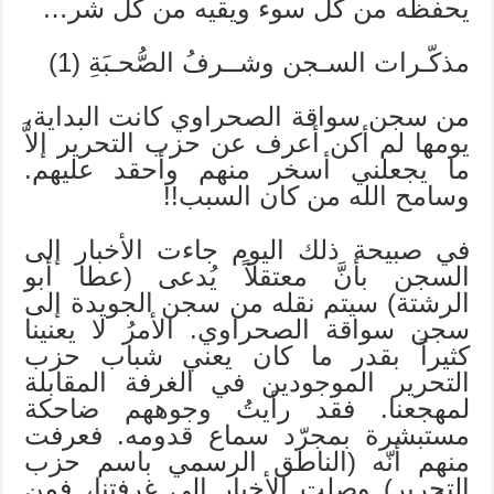
يحفظه من كل سوء ويقيه من كل شر…
مذكّـرات السـجن وشــرفُ الصُّحـبَةِ (1)
من سجن سواقة الصحراوي كانت البداية،
يومها لم أكن أعرف عن حزب التحرير إلاَّ
ما يجعلني أسخر منهم وأحقد عليهم.
وسامح الله من كان السبب!!
في صبيحة ذلك اليوم جاءت الأخبار إلى
السجن بأنَّ معتقلاً يُدعى (عطا أبو
الرشتة) سيتم نقله من سجن الجويدة إلى
سجن سواقة الصحراوي. الأمرُ لا يعنينا
كثيراً بقدر ما كان يعني شباب حزب
التحرير الموجودين في الغرفة المقابلة
لمهجعنا. فقد رأيتُ وجوههم ضاحكة
مستبشرة بمجرّد سماع قدومه. فعرفت
منهم أنّه (الناطق الرسمي باسم حزب
التحرير) وصلت الأخبار إلى غرفتنا، فمن