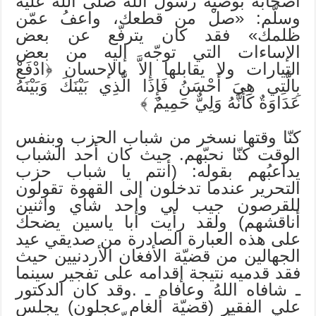
أصحابه بوصيّة رسول الله صلّى الله عليه
وسلّم: «صلْ من قطعك، واعفُ عمّن
ظلمك» فقد كان يترفّع عن بعض
الإساءات التي توجّه إليه من بعض
التيارات ولا يقابلها إلاَّ بالإحسان ﴿ادْفَعْ
بِالَّتِي هِيَ أَحْسَنُ فَإِذَا الَّذِي بَيْنَكَ وَبَيْنَهُ
عَدَاوَةٌ كَأَنَّهُ وَلِيٌّ حَمِيمٌ ﴾
كنّا وقتها نسخر من شباب الحزب وبنفس
الوقت كنّا نحبّهم. حيث كان أحد الشباب
يداعبُهم بقوله: (أنتم يا شباب حزب
التحرير عندما تدخلون إلى القهوة تقولون
للقرصون جيب لي واحد شاي واثنين
أناقشهم) ولقد رأيت أبا ياسين يضحك
على هذه العبارة الصادرة من صديقي عيد
الجهالين من قضيّة الأفغان الأردنيين حيث
فقد قدميه نتيجة إقدامه على تفجير سينما
ـ شافاه اللهُ وعافاه ـ .وقد كان الدكتور
علي الفقير (قضيّة ألغام عجلون) يجلس