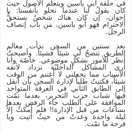
في حلقة أبي ياسين ويتعلّم الأصول حيث
كان يقولُ لنا عندما نخلو بأنفسنا: يا
إخوان، إن كان هناك شخصٌ يستحقُّ
الاحترام فهو أبو ياسين، من باب إنصاف
الرجل.
بعد سنتين من السجن بدأت معالم
الطريق تتضحُ لي شيئاً فشيئاً. وأصبحتُ
أنظر للأمور بشكلٍ موضوعي. خاصّة وأنا
أرى المشاكل الداخليّة تزداد لأتفه
الأسباب مما يجعلني لا أغتنم من الوقت
شيئاً، فكتبتُ طلباً لإدارة السجن بأن أنقل
إلى الطابق الثاني في الغرفة المتواجد
فيها شباب حزب التحرير، بعدما تمّت
الموافقة على الطلب جاء الرفض بعدها
بساعات من قبل الإدارة!! فلم أمكثُ إلاَّ
ليلة واحدة وعدتُ من حيثُ أتيت ويا
فرحة ما تمّت.