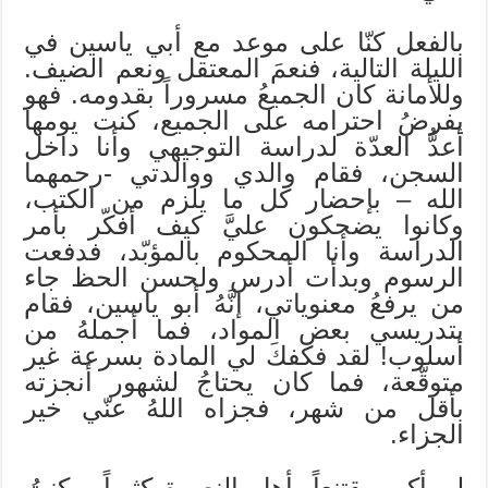
بالفعل كنّا على موعد مع أبي ياسين في
الليلة التالية، فنعمَ المعتقل ونعم الضيف.
وللأمانة كان الجميعُ مسروراً بقدومه. فهو
يفرضُ احترامه على الجميع، كنت يومها
أعدُّ العدّة لدراسة التوجيهي وأنا داخل
السجن، فقام والدي ووالدتي -رحمهما
الله – بإحضار كل ما يلزم من الكتب،
وكانوا يضحكون عليَّ كيف أفكّر بأمر
الدراسة وأنا المحكوم بالمؤبّد، فدفعت
الرسوم وبدأت أدرس ولحسن الحظ جاء
من يرفعُ معنوياتي، إنَّهُ أبو ياسين، فقام
بتدريسي بعض المواد، فما أجملهُ من
أسلوب! لقد فكفكَ لي المادة بسرعة غير
متوقّعة، فما كان يحتاجُ لشهور أنجزته
بأقل من شهر، فجزاه اللهُ عنّي خير
الجزاء.
لم أكن مقتنعاً بأهل النصرة كثيراً، وكنتُ