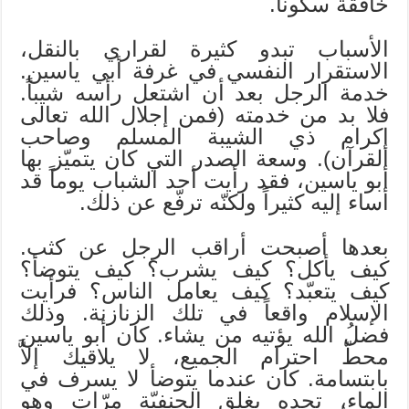
خافقة سكونا.
الأسباب تبدو كثيرة لقراري بالنقل،
الاستقرار النفسي في غرفة أبي ياسين.
خدمة الرجل بعد أن اشتعل رأسه شيباً.
فلا بد من خدمته (فمن إجلال الله تعالى
إكرام ذي الشيبة المسلم وصاحب
القرآن). وسعة الصدر التي كان يتميّز بها
أبو ياسين، فقد رأيت أحد الشباب يوماً قد
أساء إليه كثيراً ولكنّه ترفّع عن ذلك.
بعدها أصبحت أراقب الرجل عن كثب.
كيف يأكل؟ كيف يشرب؟ كيف يتوضأ؟
كيف يتعبّد؟ كيف يعامل الناس؟ فرأيت
الإسلام واقعاً في تلك الزنازنة. وذلك
فضلُ الله يؤتيه من يشاء. كان أبو ياسين
محطّ احترام الجميع، لا يلاقيك إلاَّ
بابتسامة. كان عندما يتوضأ لا يسرف في
الماء، تجده يغلق الحنفيّة مرّات وهو