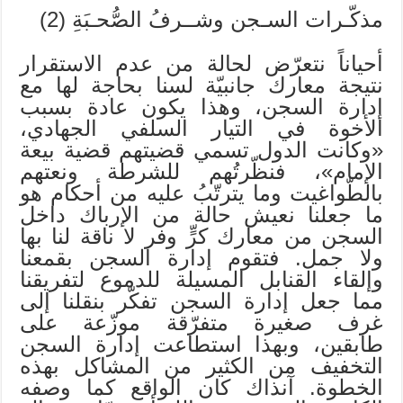
مذكّـرات السـجن وشــرفُ الصُّحـبَةِ (2)
أحياناً نتعرّض لحالة من عدم الاستقرار
نتيجة معارك جانبيّة لسنا بحاجة لها مع
إدارة السجن، وهذا يكون عادة بسبب
الأخوة في التيار السلفي الجهادي،
«وكانت الدول تسمي قضيتهم قضية بيعة
الإمام»، فنظّرتُهم للشرطة ونعتهم
بالطّواغيت وما يترتّبُ عليه من أحكام هو
ما جعلنا نعيش حالة من الإرباك داخل
السجن من معارك كرٍّ وفر لا ناقة لنا بها
ولا جمل. فتقوم إدارة السجن بقمعنا
وإلقاء القنابل المسيلة للدموع لتفريقنا
مما جعل إدارة السجن تفكّر بنقلنا إلى
غرف صغيرة متفرّقة موزّعة على
طابقين، وبهذا استطاعت إدارة السجن
التخفيف من الكثير من المشاكل بهذه
الخطوة. آنذاك كان الواقع كما وصفه