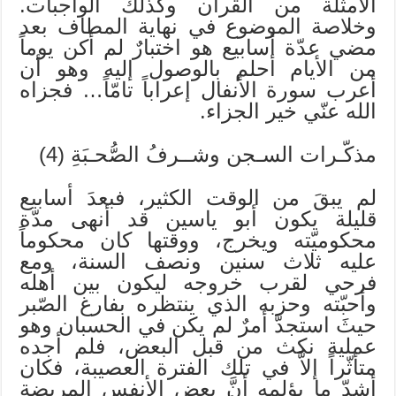
الأمثلة من القرآن وكذلك الواجبات.
وخلاصة الموضوع في نهاية المطاف بعد
مضي عدّة أسابيع هو اختبارٌ لم أكن يوماً
من الأيام أحلم بالوصول إليه وهو أن
أعرب سورة الأنفال إعراباً تامّاً… فجزاه
الله عنّي خير الجزاء.
مذكّـرات السـجن وشــرفُ الصُّحـبَةِ (4)
لم يبقَ من الوقت الكثير، فبعدَ أسابيع
قليلة يكون أبو ياسين قد أنهى مدّة
محكوميّته ويخرج، ووقتها كان محكوماً
عليه ثلاث سنين ونصف السنة، ومع
فرحي لقرب خروجه ليكون بين أهله
وأحبّته وحزبه الذي ينتظره بفارغ الصّبر
حيثَ استجدَّ أمرٌ لم يكن في الحسبان وهو
عملية نكث من قبل البعض، فلم أجده
متأثّراً إلاَّ في تلك الفترة العصيبة، فكان
أشدّ ما يؤلمه أنَّ بعض الأنفس المريضة