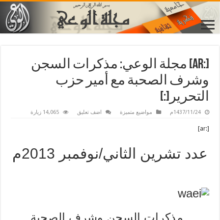
[:ar] مجلة الوعي: مذكرات السجن
وشرف الصحبة مع أمير حزب
التحرير[:]
1437/11/24م
مواضيع متميزة
اضف تعليق
14,065 زيارة
[:ar]
عدد تشرين الثاني/نوفمبر 2013م
مذكرات السجن وشرف الصحبة