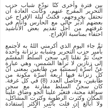
بين فترة وأخرى كنّا نودّع شباب حزب
التحرير المفرج عنهم، وكانت العادة أن
نحتفل بخروجهم، فكنتُ ليلة الإفراج عن
بعضهم أدبّر حالي مع الحارس وأنام في
غرفتهم من أجل تقديم بعض الأناشيد
احتفاء بمناسبة الإفراج.
ثمَّ جاء اليوم الذي أكرمني اللهُ به لأجتمع
بأمير حزب التحرير وشبابه بزنزانة واحدة
حيثُ تمَّ نقلنا إلى سجن السلط المقسّم
إلى زنازين لا تراها الشمس، وهي عبارة
عنّ أسرّة إسمنتيّة من طابقين بمعنى أنّ
كل زنزانة فيها أربعة أسرّة مكونة من
طابقين، وحاصل العدد (8) في كل غرفة.
كان سجنُ السلط مقارنة مع سجن
سواقة محنة، فتغيّر علينا الجو وضاق علينا
المكان وكثرت الرطوبة وكثرت المشاكل،
ولا أبالغ إن قلت بأنّني الأكثر استفادة