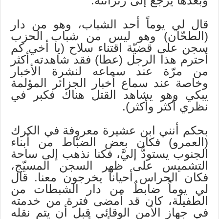
وبعدها يرجع إلى زنزانته.
قال لي يوماً أحد الشباب، وهو من دار
(الطحّان) وهو ليس من شباب الحزب
سجن على قضيّة اقتناء سلاح (يا أخي كم
أحترم هذا الرجل (عطا) فقد شاهدته أكثر
من مرّة عند سماعه لنشرة الأخبار
وخاصة عند سماع أخبار الجزائر المؤلمة
يبكي وهو يشاهد القتل هناك فكبر في
نظري أكثر وأكثر).
بحكم أنني ابن عشيرة معروفة في الكرك
(العمرو) فكان بعض الضبّاط من أبناء
الجنوب يستودُّ إليَّ، فكنا نذهب إلى ساحة
التشميس على ظهر السجن المسيّج،
فكان الحراس أحياناً يخرجون معنا. قال
لي يوماً ضابطٌ من دار الشبطات من
الطفيلة، كان قد أمضى فترة من خدمته
في جهاز الأمن الوقائي قبل أن يتم نقله