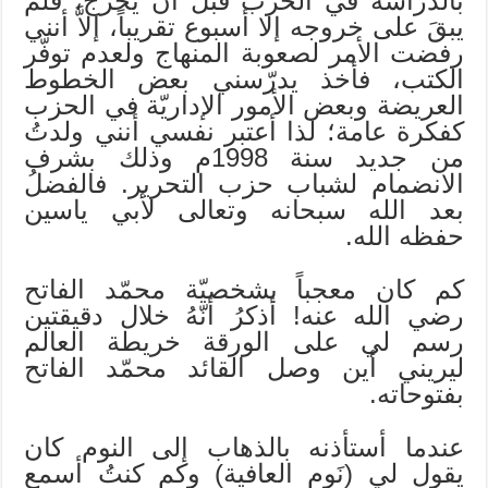
بالدراسة في الحزب قبل أن يخرج، فلم
يبقَ على خروجه إلا أسبوع تقريباً، إلاَّ أنني
رفضت الأمر لصعوبة المنهاج ولعدم توفّر
الكتب، فأخذ يدرّسني بعض الخطوط
العريضة وبعض الأمور الإداريّة في الحزب
كفكرة عامة؛ لذا أعتبر نفسي أنني ولدتُ
من جديد سنة 1998م وذلك بشرف
الانضمام لشباب حزب التحرير. فالفضلُ
بعد الله سبحانه وتعالى لأبي ياسين
حفظه الله.
كم كان معجباً بشخصيّة محمّد الفاتح
رضي الله عنه! أذكرُ أنّهُ خلال دقيقتين
رسم لي على الورقة خريطة العالم
ليريني أين وصل القائد محمّد الفاتح
بفتوحاته.
عندما أستأذنه بالذهاب إلى النوم كان
يقول لي (نَوم العافية) وكم كنتُ أسمع