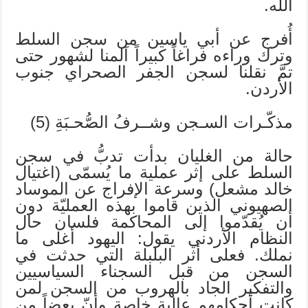
الله.
أُفرج عن أبي ياسين من سجن السلط
وترك وراءه فراغاً كبيراً آلمنا لشهور حتى
تمَّ نقلنا لسجن الجفر الصحراي جنوب
الأردن.
مذكّـرات السـجن وشــرفُ الصُّحـبَةِ (5)
حالة من الغليان بدأت تدبُّ في سجن
السلط على إثر عملية ما يُسمّى (اغتيال
خالد مشعل) وسرعة الإفراج عن الموساد
الصهيوني الذين قاموا بهذه العمليّة دون
أن يُقدّموا إلى المحاكمة فلسان حال
النظام الأردني يقول: اليهود أغلى ما
نملك. فعلى أثر البلبلة التي حدثت في
السجن من قبل السجناء السياسيين
والتفكير الجاد بالهروب من السجن لمن
كانت أحكامهم عالية خاصة وأنّ بعضاً من