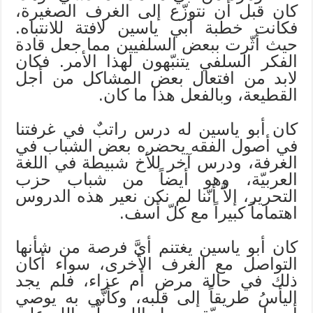
كان قبل أن نتوزّع إلى الغرف الصغيرة،
فكانت خطبة أبي ياسين لافتة للانتباه.
حيث أثّرت ببعض السلفيين مما جعل قادة
الفكر السلفي يتنبّهون لهذا الأمر. فكان
لابد من افتعال بعض المشاكل من أجل
القطيعة، وبالفعل هذا ما كان.
كان أبو ياسين له درس راتبٌ في غرفتنا
في أصول الفقه يحضره بعض الشباب في
الغرفة، ودرس آخر للأخ شبيطة في اللغة
العربيّة، وهو أيضاً من شباب حزب
التحرير، إلاَّ أنّنا لم نكن نعير هذه الدروس
اهتماماً كبيراً مع كلّ أسف.
كان أبو ياسين يغتنم أيَّ فرصة من شأنها
التواصل مع الغرف الأخرى، سواء أكان
ذلك في حالة مرض أم عزاء، فلم يجد
اليأسُ طريقاً إلى قلبه، وكأنّي به يوصي