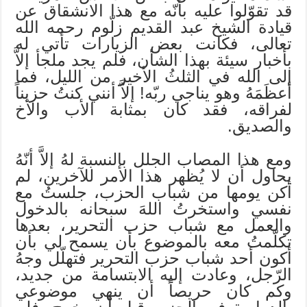
قد تقوّلوا عليه بأنّه مع هذا الانشقاق عن
قيادة الشيخ عبد القديم زلّوم رحمه الله
تعالى، فكانت بعض الزيارات تأتي له
بأخبار سيئة بهذا الشأن، فلم يجد ملجأ إلاَّ
إلى الله في الثلثُ الأخير من الليل، فما
أعظَمَهُ وهو يناجي ربّه! إلاَّ أنني كنتُ حزيناً
لفراقه، فقد كان بمثابة الأب والأخ
والصديق.
ومع هذا المصاب الجلل بالنسبة لهُ إلاَّ أنّهُ
يحاول أن لا يُظهر هذا الأمر للآخرين، لم
أكن يومها من شباب الحزب، جلستُ مع
نفسي واستخرتُ اللهَ سبحانه بالدخول
والعمل مع شباب حزب التحرير، بعدها
تكلّمتُ معه بالموضوع بأن يسمح لي بأن
أكون أحد شباب حزب التحرير فتهلّل وجهُ
الرّجل، وعادت إليه الابتسامة من جديد،
وكم كان حريصاً أن ينهي موضوعي