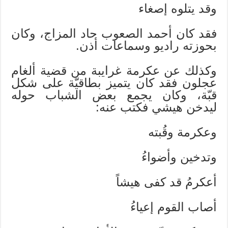
وقد يتلوه إصغاء
فقد كان أحمد الصعوب حاد المزاج، وكان
بحوزته راديو وسماعات أذن.
وكذلك عن عكرمة غرايبة من قضية ألغام
عجلون فقد كان يتميز بطاقيّة على شكل
قبّة، وكان يجمع بعض الشباب حوله
ليدخن هيشي فكتب عنه:
وعكرمة وقُبته
وتدخين وأضواءُ
أعكرمُ قد كفى هيشاً
أصاب القوم إعياءُ