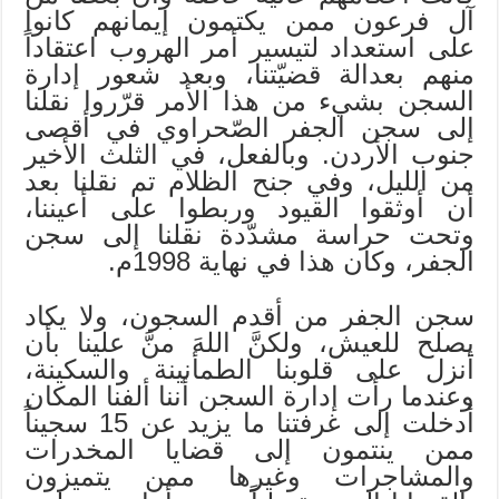
آل فرعون ممن يكتمون إيمانهم كانوا
على استعداد لتيسير أمر الهروب اعتقاداً
منهم بعدالة قضيّتنا، وبعد شعور إدارة
السجن بشيء من هذا الأمر قرّروا نقلنا
إلى سجن الجفر الصّحراوي في أقصى
جنوب الأردن. وبالفعل، في الثلث الأخير
من الليل، وفي جنح الظلام تم نقلنا بعد
أن أوثقوا القيود وربطوا على أعيننا،
وتحت حراسة مشدّدة نقلنا إلى سجن
الجفر، وكان هذا في نهاية 1998م.
سجن الجفر من أقدم السجون، ولا يكاد
يصلح للعيش، ولكنَّ اللهَ منَّ علينا بأن
أنزل على قلوبنا الطمأنينة والسكينة،
وعندما رأت إدارة السجن أننا ألفنا المكان
أدخلت إلى غرفتنا ما يزيد عن 15 سجيناً
ممن ينتمون إلى قضايا المخدرات
والمشاجرات وغيرها ممن يتميزون