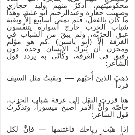
محكوميّتهم، أذكرُ منهم وليد حجازي
وصهيب جعارة وعبدالرحيم أبو علبة. وهذا
ما كان بالفعل، فلم تمض أسابيع إلاَّ وبقية
شباب الحزب خارج أسواره يتنفّسون
عبق الحرّيّة، ولم يبقَ من الشباب في
الغرفة إلاَّ (أبو ياسين) .كم هو مؤلم
ومحزن أن يُترك الإنسان وحده دون
رفيق في الغرفة، وكأنّي به يردد قول
الشاعر:
ذهبَ الذينَ أُحبّهم —- وبقيتُ مثل السيف
فرداً
هنا قررت النقل إلى غرفة شباب الحزب،
خاصّة وأنَّ الأمر أصبح ميسوراً، وتذكّرتُ
قول الشاعر:
إذا هبّت رياحك فاغتنمها — فإنَّ لكل