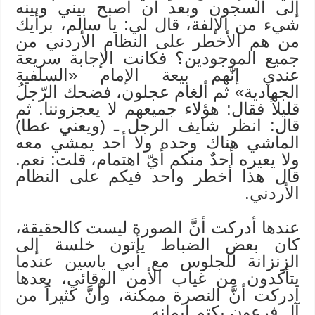
إلى السجون وبعد أن أصبح بيني وبينه
شيء من الإلفة، قال لي: يا سالم، برأيك
من هم الأخطر على النظام الأردني من
جميع الموجودين؟ فكانت الإجابة سريعة
عندي إنّهم بيعة الإمام «السلفية
الجهادية» ثم ألغام عجلون، فضحك الرّجلُ
قليلاً فقال: هؤلاء جميعهم لا يعجزوننا. ثم
قال: انظر شايف الرجل ـ (ويعني عطا)
الماشي هناك وحده ولا أحد يمشي معه
ولا يعيره أحدٌ منكم أيّ اهتمام، قلت: نعم.
قال هذا أخطر واحد فيكم على النظام
الأردني.
عندها أدركت أنَّ الصورة ليست كالحقيقة،
كان بعض الضباط يأتون خلسة إلى
الزنزانة للجلوس مع أبي ياسين عندما
يتأكدون من غياب الأمن الوقائي، بعدها
ادركت أنَّ النصرة ممكنة، وأنَّ كثيراً من
آل فرعون يكتم إيمانه.