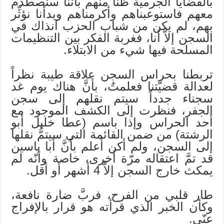
بالقضايا الجرمية ظناً منهم بأننا سنصطدم
معهم فاستوعبناهم وأكرمناهم وبدأنا نؤثِّر
بهم، لم يكن من شباب الحزب آنذاك في
السجن إلاَّ أنا، فغربة الفكر بين التنظيمات
المسلحة فيها شيء من الابتلاء.
تربطنا بحراس السجن علاقة طيبة نظراً
لعدالة قضيّتنا فعلمتُ، بأنَّ هناك يوم غد
سجناء جدداً سيتم نقلهم إلى سجن
الجفر، فنظرت إلى الكشف الموجود مع
أحد الحراس وإذا باسم (عطا خليل أبو
الرشتة) من ضمن القائمة التي سيتمُّ نقلها
إلى السجن، ولم أكن أعلم بأنَّ أبا ياسين
قد تمَّ اعتقاله مرّة أخرى، خاصة وأنّه لم
يمكث خارج السجن إلاَّ 4 أشهر أو أقل.
طار قلبي من الفرح، فربَّ ضارة نافعة،
وكأن الخبر الذي قرأته هو قرار بالإفراج
عنّي.