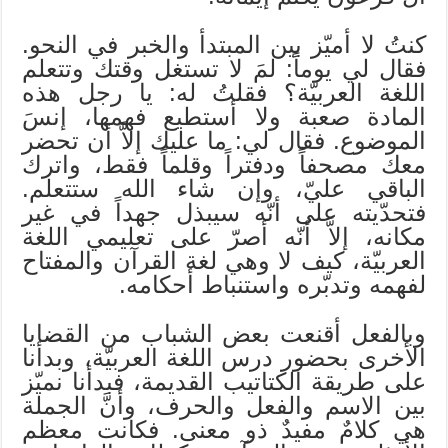
كنتُ لا أميّز بين المبتدأ والخبر في النحو.
فقال لي يوماً: لمَ لا تستغل وقتك وتتعلم
اللغة العربيّة؟ فقلتُ له: يا رجل هذه
المادة صعبة ولا أستطيع فهمها، إنسَ
الموضوع. فقال لي: ما عليك إلاَّ أن تحضر
معك مصحفاً ودفتراً وقلماً فقط، واترك
الباقي عليّ، وإن شاء الله ستتعلم.
فتحدّيته على أنّه سيبذل جهداً في غير
مكانه، إلاَّ أنّه أصرّ على تعليمي اللغة
العربيّة، كيف لا وهي لغة القرآن والمفتاح
لفهمه وتدبّره واستنباط أحكامه.
وبالفعل أقنعت بعض الشباب من القضايا
الأخرى بحضور درس اللغة العربيّة، وبدأنا
على طريقة الكتاتيب القديمة، فبدأنا نميّز
بين الاسم والفعل والحرف، وأنَّ الجملة
هي كلامٌ مفيدٌ ذو معنى. فكانت معظم