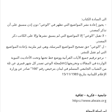
الى السادة الكتاب:
– يجوز إعادة نشر المواضيع التي تظهر في “الوعي” دون إذن مسبق على أن
تذكر كمصدر.
– لا تقبل “الوعي” إلا المواضيع التي لم يسبق نشرها وإلا على الكاتب ذكر
المصدر.
– ل “الوعي” حق تصحيح المواضيع المرسلة، وهي غير ملزمة بإعادة المواضيع
التي لم تقبل للنشر.
– نرجو ترقيم جميع الآيات القرآنية ووضع خط تحتها وتحت الأحاديث النبوية
الواردة في المقالات وتخريجها.[:en]مجلة الوعي تصدر كل شهر قمري عن ثلة
من الشباب الجامعي المسلم في لبنان بترخيص رقم “166” صادر عن وزارة
الإعلام اللبنانية بتاريخ 15/11/1989
جامعية – فكرية – ثقافية
https://www.alwaie.org
لمراسلة المجلة