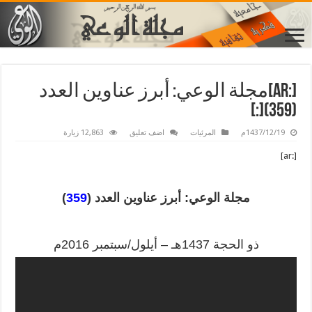
[:ar]مجلة الوعي: أبرز عناوين العدد
(359)[:]
1437/12/19م
المرئيات
اضف تعليق
12,863 زيارة
[:ar]
مجلة الوعي: أبرز عناوين
العدد (
359
)
ذو الحجة 1437هـ – أيلول/سبتمبر 2016م