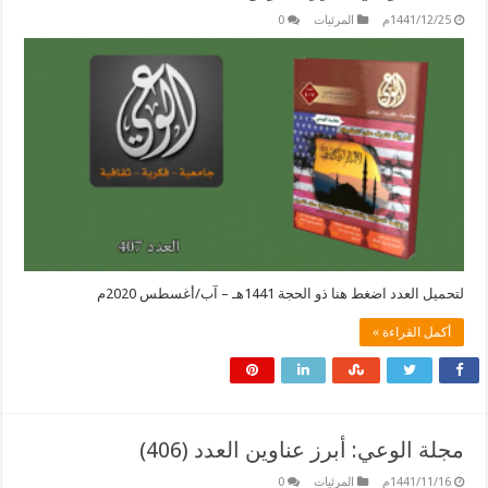
1441/12/25م
المرئيات
0
لتحميل العدد اضغط هنا ذو الحجة 1441هـ – آب/أغسطس 2020م
أكمل القراءة »
مجلة الوعي: أبرز عناوين العدد (406)
1441/11/16م
المرئيات
0