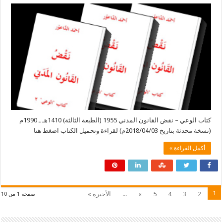
كتاب الوعي – نقض القانون المدني 1955 (الطبعة الثالثة) 1410هـ ـ 1990م
(نسخة محدثة بتاريخ 2018/04/03م) لقراءة وتحميل الكتاب اضغط هنا
أكمل القراءة »
1
2
3
4
5
»
...
الأخيرة »
صفحة 1 من 10