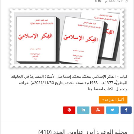
1443/05/11م
0
كتاب – الفكر الإسلامي محمّد محمّد إسمَاعيل الأستَاذ المسَاعِدُ في الجامِعَة
المِصْريَّة 1377هـ – 1958م (نسخة محدثة بتاريخ 2021/11/30م) لقراءة
وتحميل الكتاب اضغط هنا
أكمل القراءة »
مجلة الوعي: أبرز عناوين العدد (410)