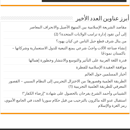
أبرز عناوين العدد الأخير
مقاصد الشريعة الإسلامية بين المنهج الأصيل والانحراف المعاصر
إلى أين تقود إدارة ترامب الولايات المتحدة؟ (2)
من ينال شرف قطع حبل الناس عن كيان يهود؟
إنشاء صناعة الآلات واجبٌ شرعي يمنع التبعية للدول الاستعمارية وشركاتها –
باكستان نموذجًا
قدرة اللغة العربية على التأثير والتوسع والانتشار وخطورة إهمالها
موافقة العقيدة الإسلامية للفطرة
أخبار المسلمين حول العالم
الطريقة العلمية وقصورها: من الاختزال التجريبي إلى النظام السببي – القصور
المعرفي للطريقة العلمية التجريبية (1)
الشيباني وأحمد الشرع يفرحان بالحصول على شهادة “إرضاء الكفار”!
استقبال عدو الله ماكرون بالترحيب من قبل حكام سوريا الجدد في الجامع الأموي،
رمز العزة والإسلام