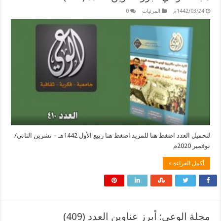
1442/03/24م
المرئيات
0
لتحميل العدد اضغط هنا للمزيد اضغط هنا ربيع الأول 1442هـ – تشرين الثاني/
نوفمبر 2020م
أكمل القراءة »
مجلة الوعي: أبرز عناوين العدد (409)