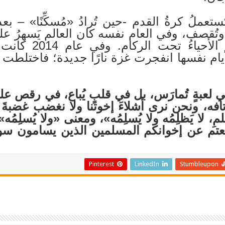
ستعملُ كرةُ القدم -حين تُرادُ «مُسكِّنًا» – ب
ر وتُقصف، وفي العام نفسه كان العالم يَسهرُ ع
تُذاعُ الأهدافُ بي
أيام نفسها انفجرت غزة نارًا جديدة؛ فاختلطت
لعبةٍ تُمارَس، بل في قلبٍ يُباع، في رقص على 
افه، ونحن نرى أشلاءَ إخوتنا ولا نغضب غضبةَ
، لا يَظلِمُه ولا يُسلِمُه»، ومعنى «ولا يُسلِمُ
عتم عن إخوانكم المسلمين الذين يسامون سو
Pinterest
LinkedIn
Stumbleupon