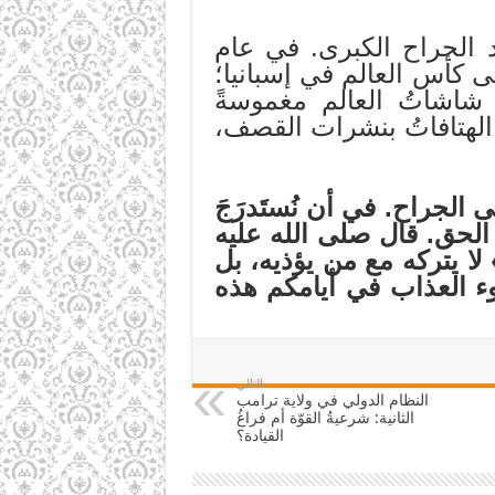
عد الجراح الكبرى. في عام
لى كأس العالم في إسبانيا؛
نما تُطمرُ الأحياءُ تحت الركام. وفي عام 2014 كانت شاشاتُ العالم مغموسةً
 الهتافاتُ بنشرات القصف،
الجراح. في أن نُستَدرَجَ
 الحق. قال
صلى الله عليه
ه» لا يتركه مع من يؤذيه، بل
ء العذاب في أيامكم هذه
التالي
النظام الدولي في ولاية ترامب
الثانية: شرعيةُ القوّة أم فراغُ
القيادة؟