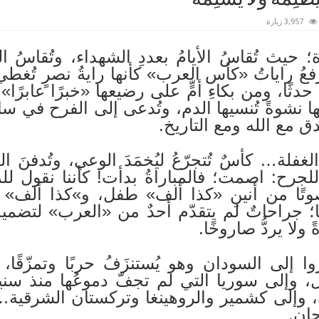
3,957 زيارة
؛ حيث تُقاسُ الأيامُ بعددِ الشهداء، وتُقاسُ ال
رفعُ راياتُ «كأس العرب» كأنها رايةُ نصرٍ تُغطي
ًا، ومن بكاءِ أمٍّ على رضيعها «خبرًا عابرًا».
ا نشوةً تُنسيها الدم، وتُدعى إلى الفرح في ساع
 مع الله ومع التاريخ.
غفلة… كأسٌ تُتجرّعُ ليُخمَدَ الوعي، وتُدفنَ الذ
 للجرح: اصمت؛ فالمباراةُ بدأت! كأننا نقول للم
وتًا من أنينِ «كذا ألف» طفل، و»كذا ألف» ا
ا؛ جراحاتٌ لم يتقدّم أحدٌ من «العرب» لتضمي
 ولا يردُّ صاروخًا.
 إلى السودان وهو يُستنزَفُ حربًا وتمزّقًا، 
، وإلى سوريا التي لم تجفّ دموعُها منذ سنين،
 وإلى كشمير والروهينغا وتركستان الشرقية… م
جان.