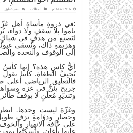
1447/07/16م
المقالات
اضف تعليق
:في ذروةِ مأساةِ أهلِ غزّة
ناموا بلا سقفٍ ولا دواء، تُ
لتَصنع من هدفٍ في شباكٍ حدث
وهزيمةِ ذاك، وتُسقى عيونُه
إلى الوقوف والنجدة والصدق
أيُّ كأسٍ هذه؟ إنها كأسُ ال
تُخيفُ الطغاة. كأننا نقول
فالتعليق الرياضي أعلى ص
جريحٍ يئنُّ في غزة وسواه
وتنديدٍ مُعلَنٍ لا يوقفُ طائرةً
وغزّة ليست وحدها. انظروا
وحصارٍ ودوّامةِ نزفٍ طويل
على حافة الانهيار والخوف،
عليها بأغانٍ، ونُسكِتُها بمهر