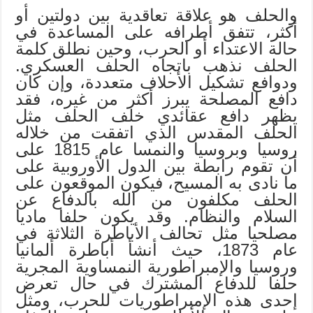
والحلف هو علاقة تعاقدية بين دولتين أو
أكثر، تتفق أطرافه على المساعدة في
حالة الاعتداء أو الحرب، وحين نطلق كلمة
الحلف نذهب باتجاه الحلف العسكري.
ودوافع تشكيل الأحلاف متعددة، وإن كان
دافع المصلحة يبرز أكثر من غيره، فقد
يظهر دافع عقائدي خلف الحلف مثل
الحلف المقدس الذي اتفقت من خلاله
روسيا وبروسيا والنمسا عام 1815 على
أن تقوم رابطة بين الدول الأوروبية على
ما نادى به المسيح، فيكون الموقعون على
الحلف مكلفون من الله بالدفاع عن
السلام والنظام. وقد يكون حلفا ماديا
مصلحيا مثل تحالف الأباطرة الثلاثة في
عام 1873، حيث أنشأ أباطرة ألمانيا
وروسيا والإمبراطورية النمساوية المجرية
حلفا للدفاع المشترك في حال تعرض
إحدى هذه الإمبراطوريات للحرب، ومثل