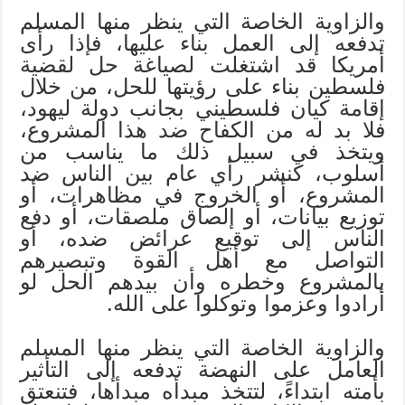
والزاوية الخاصة التي ينظر منها المسلم
تدفعه إلى العمل بناء عليها، فإذا رأى
أمريكا قد اشتغلت لصياغة حل لقضية
فلسطين بناء على رؤيتها للحل، من خلال
إقامة كيان فلسطيني بجانب دولة ليهود،
فلا بد له من الكفاح ضد هذا المشروع،
ويتخذ في سبيل ذلك ما يناسب من
أسلوب، كنشر رأي عام بين الناس ضد
المشروع، أو الخروج في مظاهرات، أو
توزيع بيانات، أو إلصاق ملصقات، أو دفع
الناس إلى توقيع عرائض ضده، أو
التواصل مع أهل القوة وتبصيرهم
بالمشروع وخطره وأن بيدهم الحل لو
أرادوا وعزموا وتوكلوا على الله.
والزاوية الخاصة التي ينظر منها المسلم
العامل على النهضة تدفعه إلى التأثير
بأمته ابتداءً، لتتخذ مبدأه مبدأها، فتنعتق