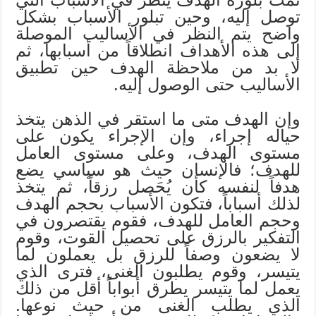
توصل إليه، وحين تبلور الأسباب بشكل
واضح يتم النظر في الأساليب الموصلة
إلى هذه الأهداف انطلاقاً من أسبابها، ثم
لا بد من ملاحظة الهدف حين تطبيق
الأساليب حتى الوصول إليه.
وإن الهدف متى ما استقر في الذهن يتخذ
حياله إجراء، وإن الإجراء يكون على
مستوى الهدف، وعلى مستوى العامل
للهدف؛ فالإنسان حيث هو سياسي يضع
هدفاً لنفسه كأن يُحَصل رزقاً، ثم يتخذ
لذلك أسباباً، فتكون الأسباب بحجم الهدف
وحجم العامل للهدف، فقوم يقتصرون في
التفكير بالرزق على تحصيل القوت، وقوم
لا يضعون وصفاً للرزق بل يعملون لما
يتيسر، وقوم يطلبون الغنى، فترى الذي
يعمل لما يتيسر يطرق أبواباً أقل من ذلك
الذي يطلب الغنى من حيث نوعها.