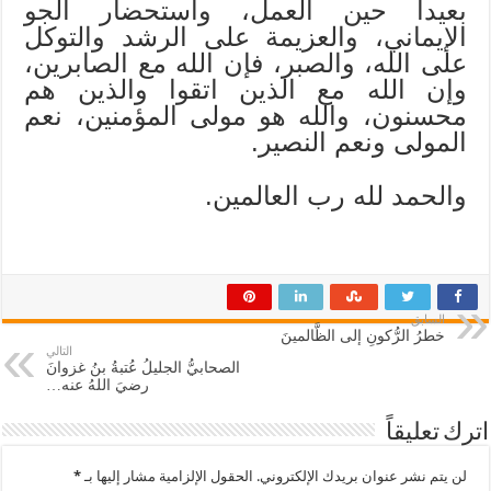
بعيداً حين العمل، واستحضار الجو
الإيماني، والعزيمة على الرشد والتوكل
على الله، والصبر، فإن الله مع الصابرين،
وإن الله مع الذين اتقوا والذين هم
محسنون، والله هو مولى المؤمنين، نعم
المولى ونعم النصير.
والحمد لله رب العالمين.
السابق
خطرُ الرُّكونِ إلى الظَّالمينَ
التالي
الصحابيُّ الجليلُ عُتبةُ بنُ غزوانَ
رضيَ اللهُ عنه…
اترك تعليقاً
لن يتم نشر عنوان بريدك الإلكتروني.
الحقول الإلزامية مشار إليها بـ
*