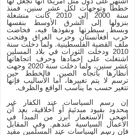
اشتهر على دول مثل أمريكا أنها تجعل لها
خططاً وتوجهات لكل عشر سنين، فمنذ
سنة 2000 إلى 2010 كانت منشغلة
بنزولها إلى الشرق الأوسط بنفسها
وبسط سيطرتها ونفوذها فيه، فخاضت
حرب أفغانستان وحرب العراق وفتحت
ملف القضية الفلسطينية. ولما دخلت سنة
2010 ودخلت الثورات في بلاد المسلين
اشتغلت على إخمادها وحرف اتجاهاتها
عشر سنين، ولما دخلت سنة 2020 وجهت
أنظارها باتجاه الصين. فالخطط حين
ترسم لا يتم تغييرها، أما الأساليب فإنها
تتغير حسب ما يناسب الواقع والظرف.
إن رسم السياسات عند الكفار غير
محدود بقيود مبدئية أو أخلاقية، بعد أن
أضحى الاستعمار أبرز من المبدأ في
الأعمال السياسية عندهم. وفي المقابل
فإن رسم السياسات عند المسلمين مقيد