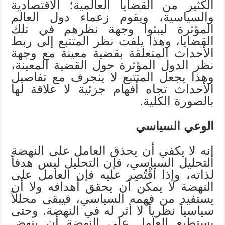
الكثير من القضايا العالمية؛ الاقتصادية
والسياسية، ويقوم زعماء دول العالم
المؤثرة ليبثوا وجهة نظرهم في تلك
القضايا، وهذا يلفت نظر المتتبع إلى ربط
الأحداث المتعلقة بقضية معينة مع وجهة
نظر الدول المؤثرة حول القضية المعينة،
وهذا يجعل المتتبع لا ينجرف مع تفاصيل
الأحداث تجاه أفهام جزئية لا علاقة لها
بالصورة الكلية.
الوعي السياسي
إنه لا يكفي أن يحذق العامل على النهضة
التحليل السياسي، فإن التحليل ليس هدفاً
لذاته، وإذا اقْتُصِر عليه فإن العامل على
النهضة لا يمكن أن يحقق أهدافه ولا أن
يستفيد من فهمه السياسي، فيبقى محللاً
سياسياً نظرياً لا أثر له في النهضة. وحتى
يستطيع العامل على النهضة أن ينهض