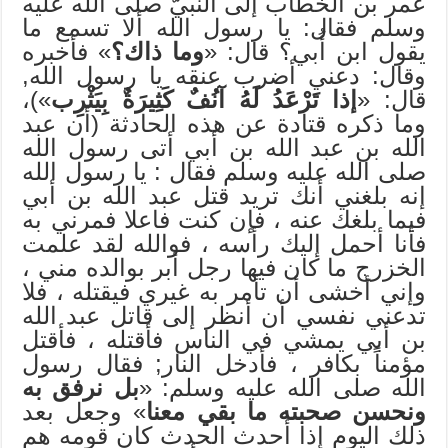
عمر بن الخطاب إلى النبيّ صلى الله عليه
وسلم فقال: يا رسول الله ألا تسمع ما
يقول ابن أُبي؟ قال: «
وما ذاك؟
» فأخبره
وقال: دعني أضرب عنقه يا رسول الله,
قال: «
إذا تَرْعَدُ لَهُ آنُفٌ كَثِيرَةٌ بِيَثْرِب
»)،
وما ذكره قتادة عن هذه الحادثة (أن عبد
الله بن عبد الله بن أبي أتى رسول الله
صلى الله عليه وسلم فقال : يا رسول الله
إنه بلغني أنك تريد قتل عبد الله بن أبي
فيما بلغك عنه ، فإن كنت فاعلا فمرني به
فأنا أحمل إليك رأسه ، فوالله لقد علمت
الخزرج ما كان فيها رجل أبر بوالده مني ،
وإني أخشى أن تأمر به غيري فيقتله ، فلا
تدعني نفسي أن أنظر إلى قاتل عبد الله
بن أبي يمشي في الناس فأقتله ، فأقتل
مؤمناً بكافر ، فأدخل النار; فقال رسول
الله صلى الله عليه وسلم: «
بل نرفق به
ونحسن صحبته ما بقي معنا
» وجعل بعد
ذلك اليوم إذا أحدث الحدث كان قومه هم