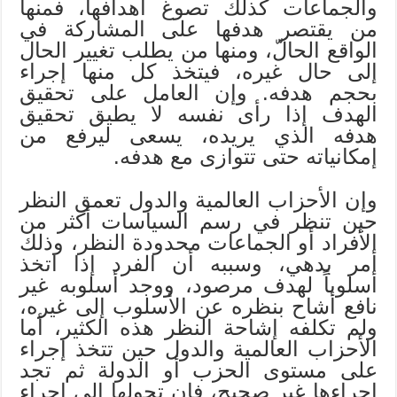
والجماعات كذلك تصوغ أهدافها، فمنها
من يقتصر هدفها على المشاركة في
الواقع الحالّ، ومنها من يطلب تغيير الحال
إلى حال غيره، فيتخذ كل منها إجراء
بحجم هدفه. وإن العامل على تحقيق
الهدف إذا رأى نفسه لا يطيق تحقيق
هدفه الذي يريده، يسعى ليرفع من
إمكانياته حتى تتوازى مع هدفه.
وإن الأحزاب العالمية والدول تعمق النظر
حين تنظر في رسم السياسات أكثر من
الأفراد أو الجماعات محدودة النظر، وذلك
أمر بدهي، وسببه أن الفرد إذا اتخذ
أسلوباً لهدف مرصود، ووجد أسلوبه غير
نافع أشاح بنظره عن الأسلوب إلى غيره،
ولم تكلفه إشاحة النظر هذه الكثير، أما
الأحزاب العالمية والدول حين تتخذ إجراء
على مستوى الحزب أو الدولة ثم تجد
إجراءها غير صحيح، فإن تحولها إلى إجراء