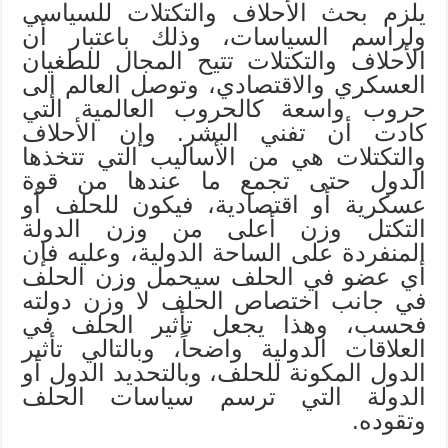
يلزم بحث الأحلاف والتكتلات للسياسي
ولراسم السياسات، وذلك باعتبار أن
الأحلاف والتكتلات تتيح المجال للطغيان
العسكري والاقتصادي، وتوصل العالم إلى
حروب واسعة كالحروب العالمية التي
كادت أن تفني البشر. وإن الأحلاف
والتكتلات هي من الأساليب التي تتخذها
الدول حتى تجمع ما عندها من قوة
عسكرية أو اقتصادية، فيكون للحلف أو
التكتل وزن أعلى من وزن الدولة
المنفردة على الساحة الدولية، وعليه فإن
أي عضو في الحلف سيحمل وزن الحلف
في جانب اختصاص الحلف لا وزن دولته
فحسب، وهذا يجعل تأثير الحلف في
العلاقات الدولية واضحاً، وبالتالي تأثير
الدول المكونة للحلف، وبالتحديد الدول أو
الدولة التي ترسم سياسات الحلف
وتقوده.