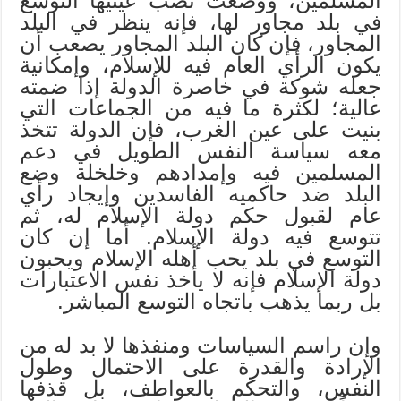
المسلمين، ووضعت نصب عينيها التوسع
في بلد مجاور لها، فإنه ينظر في البلد
المجاور، فإن كان البلد المجاور يصعب أن
يكون الرأي العام فيه للإسلام، وإمكانية
جعله شوكة في خاصرة الدولة إذا ضمته
عالية؛ لكثرة ما فيه من الجماعات التي
بنيت على عين الغرب، فإن الدولة تتخذ
معه سياسة النفس الطويل في دعم
المسلمين فيه وإمدادهم وخلخلة وضع
البلد ضد حاكميه الفاسدين وإيجاد رأي
عام لقبول حكم دولة الإسلام له، ثم
تتوسع فيه دولة الإسلام. أما إن كان
التوسع في بلد يحب أهله الإسلام ويحبون
دولة الإسلام فإنه لا يأخذ نفس الاعتبارات
بل ربما يذهب باتجاه التوسع المباشر.
وإن راسم السياسات ومنفذها لا بد له من
الإرادة والقدرة على الاحتمال وطول
النفس، والتحكم بالعواطف، بل قذفها