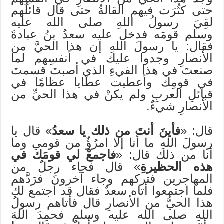
حتى كثُرَت فيهم القالةُ حتى قال قائلُهم
لقِيَ رسولُ اللهِ صلى الله عليه
وسلم قومَه فدخل عليه سعدُ بنُ عبادةَ
فقال: يا رسولَ اللهِ إن هذا الحيَّ من
الأنصارِ وجدوا عليك في أنفسِهم لما
صنعتَ في هذا الفيءِ الذي أصبتَ قسمتَ
في قومِك وأعطيت عطايا عظامًا في
قبائلِ العربِ ولم يكنْ في هذا الحيِّ من
الأنصارِ شيءٌ.
قال: «
فأينَ أنتَ من ذلك يا سعدُ
» قال يا
رسولَ اللهِ ما أنا إلا امرُؤٌ من قومي وما
أنا من ذلك قال: «
فاجمعْ لي قومَك في
هذه الحظيرةِ
» قال فجاء رجلٌ من
المهاجرين فتركهم وجاء آخرونَ فرَدَّهم
فلما اجتمعوا أتاه سعدٌ فقال قد اجتمع لك
هذا الحيُّ من الأنصارِ قال فأتاهم رسولُ
اللهِ صلى الله عليه وسلم فحمِدَ اللهَ