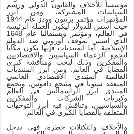
مؤسساً للأحلاف والقانون الدولي ورسم
السياسات المشتركة، ومن أبرز
المؤتمرات مؤتمر بريتون وودز عام 1944
حيث أسس للدولار ليكون العملة الرئيسة
في العالم، ومؤتمر ويستفاليا عام 1648
الذي أسس لموقف أوروبي ضد الدولة
الإسلامية. أما المنتديات فإنها تكون مكاناً
لتجمع الزعماء السياسيين والاقتصاديين
والمفكرين وذلك لبحث ومناقشة كبرى
القضايا في العالم، ومن أبرز المنتديات
العالمية المنتدى الاقتصادي العالمي
المنعقد سنوياً في منتجع دافوس، ويجمع
المنتدى أبرز الرأسماليين في العالم
وكبريات الشركات والمفكرين
والسياسيين، وتناقش فيه أبرز التوجهات
المتعلقة بالقضايا الكبرى في العالم.
والأحلاف والتكتلات خطرة، فهي تدخل