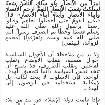
امرَأً من الأنصارِ ولو سلك الناسُ شعبًا
لسلكتُ شعبَ الأنصارِ اللهمَّ ارحمِ الأنصارَ
وأبناءَ الأنصارِ وأبناءَ أبناءِ الأنصارِ
» قال
فبكَى القومُ حتى أخضَلوا لحاهم وقالوا
رضينا برسولِ اللهِ صلى الله عليه
وسلم قسمًا وحظًّا ثم انصرف رسولُ اللهِ
صلى الله عليه وسلم وتفرَّقوا) [مجمع
الزوائد، الهيثمي]
ولا بد من ملاحظة أن الأحوال السياسية
أحوال متقلبة، بتقلب الأوضاع وتقلب
الفاعلين وتقلب الظروف، فلا يصلح أن
تتخذ نفس السياسة دائماً لتحقيق الهدف
الواحد، فإن الأسلوب لا يتخذ لذاته، بل
لإمكانية استخدامه في الوصول إلى
الهدف.
فإذا قامت دولة الإسلام في بلد من بلاد