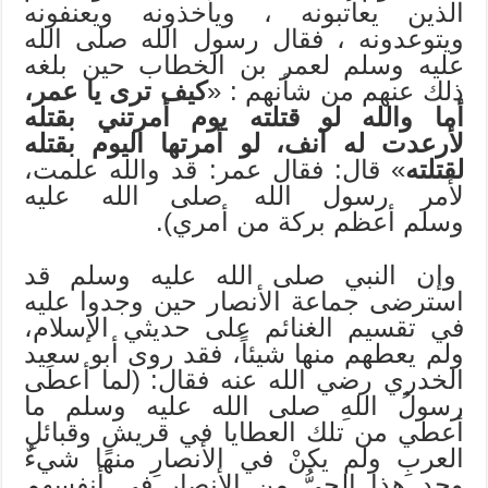
الذين يعاتبونه ، ويأخذونه ويعنفونه
ويتوعدونه ، فقال رسول الله صلى الله
عليه وسلم لعمر بن الخطاب حين بلغه
ذلك عنهم من شأنهم : «
كيف ترى يا عمر،
أما والله لو قتلته يوم أمرتني بقتله
لأرعدت له آنف، لو أمرتها اليوم بقتله
لقتلته
» قال: فقال عمر: قد والله علمت،
لأمر رسول الله صلى الله عليه
وسلم أعظم بركة من أمري).
وإن النبي صلى الله عليه وسلم قد
استرضى جماعة الأنصار حين وجدوا عليه
في تقسيم الغنائم على حديثي الإسلام،
ولم يعطهم منها شيئاً، فقد روى أبو سعيد
الخدري رضي الله عنه فقال: (لما أعطَى
رسولُ اللهِ صلى الله عليه وسلم ما
أعطي من تلك العطايا في قريشٍ وقبائلِ
العربِ ولم يكنْ في الأنصارِ منها شيءٌ
وجد هذا الحيُّ من الأنصارِ في أنفسِهم