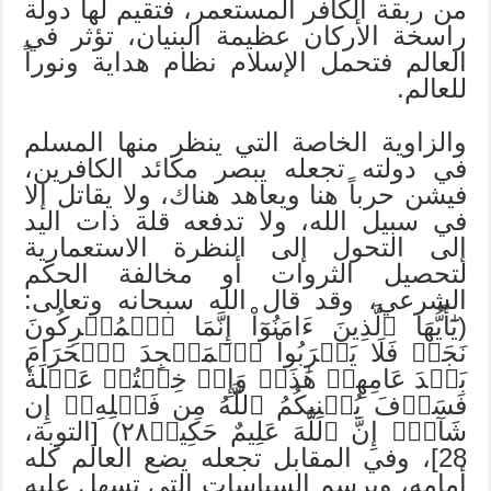
من ربقة الكافر المستعمر، فتقيم لها دولة
راسخة الأركان عظيمة البنيان، تؤثر في
العالم فتحمل الإسلام نظام هداية ونوراً
للعالم.
والزاوية الخاصة التي ينظر منها المسلم
في دولته تجعله يبصر مكائد الكافرين،
فيشن حرباً هنا ويعاهد هناك، ولا يقاتل إلا
في سبيل الله، ولا تدفعه قلة ذات اليد
إلى التحول إلى النظرة الاستعمارية
لتحصيل الثروات أو مخالفة الحكم
الشرعي، وقد قال الله سبحانه وتعالى:
(يَٰٓأَيُّهَا ٱلَّذِينَ ءَامَنُوٓاْ إِنَّمَا ٱلۡمُشۡرِكُونَ
نَجَسٞ فَلَا يَقۡرَبُواْ ٱلۡمَسۡجِدَ ٱلۡحَرَامَ
بَعۡدَ عَامِهِمۡ هَٰذَاۚ وَإِنۡ خِفۡتُمۡ عَيۡلَةٗ
فَسَوۡفَ يُغۡنِيكُمُ ٱللَّهُ مِن فَضۡلِهِۦٓ إِن
شَآءَۚ إِنَّ ٱللَّهَ عَلِيمٌ حَكِيمٞ٢٨) [التوبة،
28]، وفي المقابل تجعله يضع العالم كله
أمامه، ويرسم السياسات التي تسهل عليه