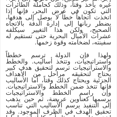
غيره يأخذ وقتاً، وذلك كحاملة الطائرات
التي تكون في عرض البحر، فإنها إذا
اتخذت اتجاهاً خطأً لا يوصل إلى هدفها،
يضطر ربانها إلى إدارة الدفة بالاتجاه
الصحيح، ولكن هذا التغيير سيكلفه
عشرات الأميال البحرية حتى تستقيم له
سفينته، لضخامته وقوة زخمها.
ولهذا فإن الدولة ترسم خططاً
واستراتيجيات، وتتخذ أساليب. والخطط
والاستراتيجيات ترسم لتحقيق هدف كبير
يحتاج لتحقيقه مراحل من الأهداف
الجزئية ويحتاج كذلك وقتاً، أما الأساليب
فإنها تتخذ ضمن الخطط والاستراتيجيات.
وإن راسم الخطط والاستراتيجيات
يرسمها كعناوين عريضة، ثم حين يذهب
إلى التنفيذ يرسم الأساليب التي تناسب
تحقيق الهدف في الظرف الموجود. وقد