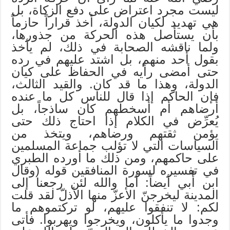
ليست مجرد اعتراض على دفع الزكاة، بل
هي تهديد لكيان الدولة، أخذ قراراً حازماً
بأن يستأصل هذه الحركة من جذورها،
ولما ناقشه الصحابة في ذلك، لم يأخذ
بقول أحد منهم، بل اشتد عليهم في رده
حتى أمضى رأيه في الحفاظ على كيان
الدولة، وهذا ما قد كان. والقيد الثالث،
فإن الحاكم إذا قال للناس كل ما عنده
أرضاهم أم أسخطهم كان ساذجاً، بل
يُعرِّض في الكلام إذا احتاج ذلك حتى
يؤمن ثقتهم ورضاهم، ويتخذ من
السياسات التي لا تؤلب جماعة المسلمين
على حاكمهم، ومن ذلك ما أورده الطبري
في تفسيره لسورة المنافقين قوله (وقال
ابن أُبي أيضاً: أما والله لئن رجعنا إلى
المدينة ليخرجنّ الأعزّ منها الأذلّ لقد قلت
لكم: لا تنفقوا عليهم، لو تركتموهم ما
وجدوا ما يأكلون، ويخرجوا ويهربوا. فأتى