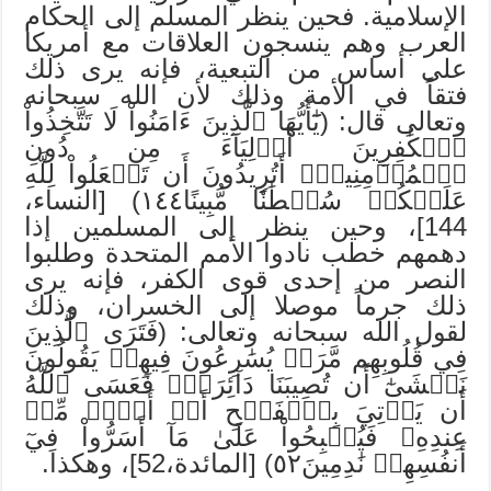
الإسلامية. فحين ينظر المسلم إلى الحكام
العرب وهم ينسجون العلاقات مع أمريكا
على أساس من التبعية، فإنه يرى ذلك
فتقاً في الأمة وذلك لأن الله سبحانه
وتعالى قال: (يَٰٓأَيُّهَا ٱلَّذِينَ ءَامَنُواْ لَا تَتَّخِذُواْ
ٱلۡكَٰفِرِينَ أَوۡلِيَآءَ مِن دُونِ
ٱلۡمُؤۡمِنِينَۚ أَتُرِيدُونَ أَن تَجۡعَلُواْ لِلَّهِ
عَلَيۡكُمۡ سُلۡطَٰنٗا مُّبِينًا١٤٤) [النساء،
144]، وحين ينظر إلى المسلمين إذا
دهمهم خطب نادوا الأمم المتحدة وطلبوا
النصر من إحدى قوى الكفر، فإنه يرى
ذلك جرماً موصلا إلى الخسران، وذلك
لقول الله سبحانه وتعالى: (فَتَرَى ٱلَّذِينَ
فِي قُلُوبِهِم مَّرَضٞ يُسَٰرِعُونَ فِيهِمۡ يَقُولُونَ
نَخۡشَىٰٓ أَن تُصِيبَنَا دَآئِرَةٞۚ فَعَسَى ٱللَّهُ
أَن يَأۡتِيَ بِٱلۡفَتۡحِ أَوۡ أَمۡرٖ مِّنۡ
عِندِهِۦ فَيُصۡبِحُواْ عَلَىٰ مَآ أَسَرُّواْ فِيٓ
أَنفُسِهِمۡ نَٰدِمِينَ٥٢) [المائدة،52]، وهكذا.