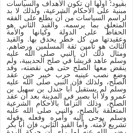
بقيود؛ أولها أن تكون الأهداف والسياسات
مبنية على الأحكام الشرعية، ولذلك لا بد
لراسم السياسات من أن يطلع على الفقه
المتعلق بما يرسمه. والقيد الثاني هو
الحفاظ على الدولة وكيانها والأمة
وعقيدتها من كل خطر يحدق بها. والقيد
الثالث هو تأمين ثقة المسلمين ورضاهم.
ومثال ذلك أن النبي صلى الله عليه
وسلم عاهد قريشاً في صلح الحديبية، ولم
ينقض معها الصلح حتى هي نقضته، وقد
وضع نصب عينيه حرب خيبر حين عقد
الصلح، ولذلك فإن النبي صلى الله عليه
وسلم لم يستقبل أبا جندل بن سهيل بن
عمرو ولا أبا بصير في المدينة بعد أن عقد
الصلح، وذلك التزاماً بالأحكام الشرعية
المتعلقة بالصلح، والنبي صلى الله عليه
وسلم يوحى إليه وأمره وفعله وقوله
تشريع لأمته. وأما القيد الثاني، فإن أبا بكر
رضي الله عنه لما رأى أن حركة الردة