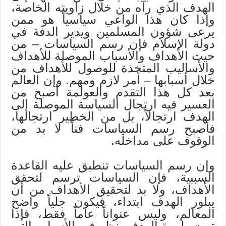
الهدف الذي رآه من خلال زاويته الخاصة،
وإذا كان هذا الواعي سياسياً هو ممن
يرعى شؤون المسلمين ويدير الدفة في
دولة الإسلام فإن رسم السياسات – من
حيث الأهداف والأسباب الموصلة للأهداف
والأساليب المتخذة للوصول للأهداف من
خلال أسبابها – أمر لازم ومهم. وإن العالم
بعد كل هذا التقدم والعولمة أصبح من
العسير فيه ارتجال السياسة الموصلة إلى
الهدف ارتجالاً، بل من الخطير ارتجالها،
فأصبح رسم السياسات فناً لا بد من
الوقوف على مداخله.
وإن رسم السياسات تنطبق عليه القاعدة
السببية، فإن السياسات ترسم لتحقق
الأهداف، ولا بد لتحقيق الأهداف من أن
يبلور الهدف ابتداء، فيكون جلياً واضح
المعالم، وليس عنواناً عاماً فقط، فإذا
تمت بلورة الهدف ينظر في الأسباب التي