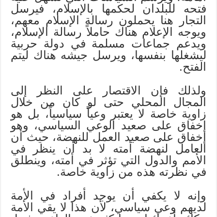
فتحه للبلدان لحكمها بالإسلام، فيرسل
التجار هنا يحملون رسالة الإسلام معهم،
ويوجه الإعلام هناك حاملاً رسالة الإسلام،
ويدعم جماعات مسلمة في دولة حربية
ليشغلها بنفسها، ويرسل جيشه هناك ليتم
الفتح.
ولذلك فإن الاقتصار على النظر إلى
المجال المحلي حتى لو كان من خلال
زاوية خاصة لا يعتبر وعياً سياسياً، بل هو
إخفاق على صعيد الوعي السياسي، وهو
إخفاق على صعيد العمل للنهضة، حيث أن
العامل لنهضة أمته لا بد أن ينظر في
الأمم والدول التي تؤثر في أمته، وينطلق
في نظرته هذه من زاوية خاصة.
وإنه لا يكفي أن يوجد أفراد في الأمة
لديهم وعي سياسي، لأن هذا لا يقي الأمة