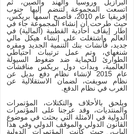
البرازيل وروسيا والهند والصين، ثم
اتسعت المجموعة لتنضم إليها جنوب
إفريقيا عام 2010، فأصبح اسمها بريكس،
حيث طرحت أن إنشاء المجموعة جاء في
إطار إيقاف أحادية القطبية (المالية) في
العالم واشتغلت على إنشاء هيكل مالي
جديد، فأنشات بنك التنمية الجديد ومقره
شنغهاي، وتم عمل ترتيبات احتياطي
الطوارئ للحماية ضد ضغوط السيولة
العالمية، وبدأت دول بريكس مناقشات
عام 2015 لإنشاء نظام دفع بديل عن
نظام سويفت، لضمان الاستقلالية عن
الغرب في نظام الدفع.
ويلحق بالأحلاف والتكتلات، المؤتمرات
والمنتديات، وقد عرجنا على المؤتمرات
الدولية في الأمثلة التي بحثت في موضوع
القانون الدولي والموقف الدولي وفي هذا
الباب، حيث كانت المؤتمرات الدولية