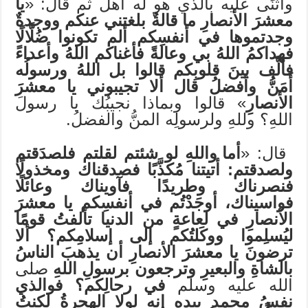
وأثنَى عليه بالذي هو له أهلٌ ثم قال: «
يا
معشرَ الأنصارِ ما قالةٌ بلغتني عنكم ووجدةٌ
وجدتموها في أنفسِكم ألم تكونوا ضُلَّالًا
فهداكمُ اللهُ بي وعالةً فأغناكم اللهُ وأعداءً
فألَّف بينَ قلوبِكم قالوا بل اللهُ ورسولُه
أَمَنُّ وأفضلُ قال ألا تجيبوني يا معشرَ
الأنصارِ
» قالوا وبماذا نجيبُك يا رسولَ
اللهِ؟ وللهِ ولرسولِه المنُّ والفضلُ.
قال: «
أما واللهِ لو شئتم لقلتم فلصدَقتم
ولصدقتم: أتيتنا مُكذَّبًا فصدقناك ومخذولًا
فنصرناك وطريدًا فآويناك وعائلًا
فواسيناك، أوجَدْتُم في أنفسِكم يا معشرَ
الأنصارِ في لعاعةٍ من الدنيا تألفتُ قومًا
ليُسلِموا ووكَلتُكم إلى إسلامِكم؟ ألا
ترضونَ يا معشرَ الأنصارِ أن يذهبَ الناسُ
بالشاةِ والبعيرِ وترجعون برسولِ اللهِ
صلى
الله عليه وسلم
في رحالِكم؟ فوالذي
نفسُ محمدٍ بيدِه إنه لولا الهجرةُ لكنتُ