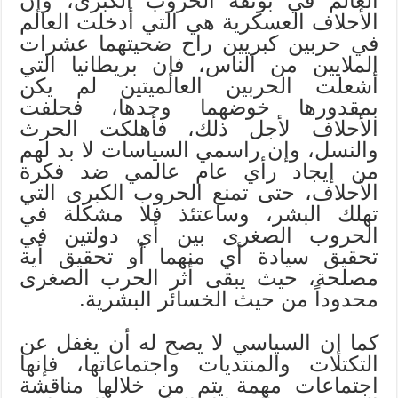
العالم في بوتقة الحروب الكبرى، وإن
الأحلاف العسكرية هي التي أدخلت العالم
في حربين كبريين راح ضحيتهما عشرات
الملايين من الناس، فإن بريطانيا التي
أشعلت الحربين العالميتين لم يكن
بمقدورها خوضهما وحدها، فحلفت
الأحلاف لأجل ذلك، فأهلكت الحرث
والنسل، وإن راسمي السياسات لا بد لهم
من إيجاد رأي عام عالمي ضد فكرة
الأحلاف، حتى تمنع الحروب الكبرى التي
تهلك البشر، وساعتئذ فلا مشكلة في
الحروب الصغرى بين أي دولتين في
تحقيق سيادة أي منهما أو تحقيق أية
مصلحة، حيث يبقى أثر الحرب الصغرى
محدوداً من حيث الخسائر البشرية.
كما إن السياسي لا يصح له أن يغفل عن
التكتلات والمنتديات واجتماعاتها، فإنها
اجتماعات مهمة يتم من خلالها مناقشة