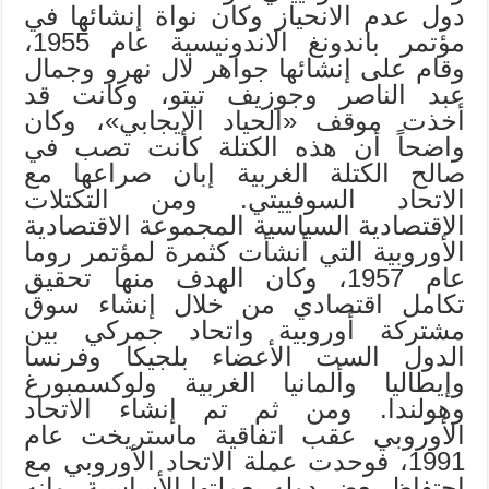
دول عدم الانحياز وكان نواة إنشائها في
مؤتمر باندونغ الاندونيسية عام 1955،
وقام على إنشائها جواهر لال نهرو وجمال
عبد الناصر وجوزيف تيتو، وكانت قد
أخذت موقف «الحياد الإيجابي»، وكان
واضحاً أن هذه الكتلة كانت تصب في
صالح الكتلة الغربية إبان صراعها مع
الاتحاد السوفييتي. ومن التكتلات
الاقتصادية السياسية المجموعة الاقتصادية
الأوروبية التي أنشأت كثمرة لمؤتمر روما
عام 1957، وكان الهدف منها تحقيق
تكامل اقتصادي من خلال إنشاء سوق
مشتركة أوروبية واتحاد جمركي بين
الدول الست الأعضاء بلجيكا وفرنسا
وإيطاليا وألمانيا الغربية ولوكسمبورغ
وهولندا. ومن ثم تم إنشاء الاتحاد
الأوروبي عقب اتفاقية ماستريخت عام
1991، فوحدت عملة الاتحاد الأوروبي مع
احتفاظ بعض دوله بعملتها الأساسية، وإنه