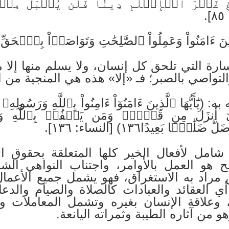
 غَيۡرَ ٱلۡإِسۡلَٰمِ دِينٗا فَلَن يُقۡبَلَ مِنۡهُ
ارة التي تلحق كل إنسان، ولا يسلم منها إلا 
التواصي بالصبر؛ فـ «إلا» هذه هي المنجية من
ٓأَيُّهَا ٱلَّذِينَ ءَامَنُوٓاْ ءَامِنُواْ بِٱللَّهِ وَرَسُولِهِۦ
 أَنزَلَ مِن قَبۡلُۚ وَمَن يَكۡفُرۡ بِٱللَّهِ وَمَلَٰٓئِ
ا بَعِيدًا١٣٦) [النساء: ١٣٦].
 شامل لأفعال الخير كلها المتعلقة بحقوق ال
ح هو العمل بالأوامر، واجتناب النواهي الش
جنس مراد به الاستغراق، فهو يشمل جميع الأعما
 أي العقائد والعبادات كالصلاة والصيام والدع
وعلاقة الإنسان بغيره وتشمل المعاملات وا
و من آثاره الطيبة وثمراته اليانعة.