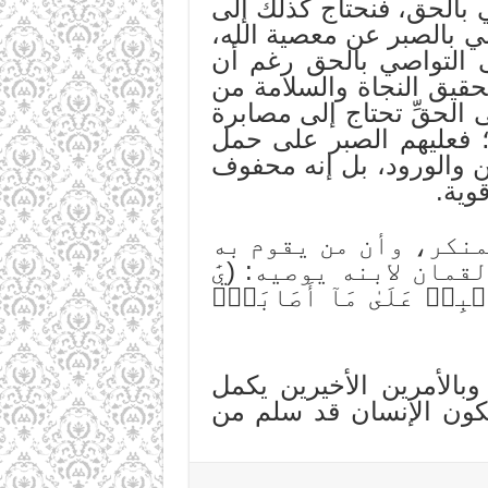
اصي بالحق، فنحتاج كذلك إلى
ي بالصبر عن معصية الله،
ى التواصي بالحق رغم أن
حقيق النجاة والسلامة من
 الحقِّ تحتاج إلى مصابرة
؛ فعليهم الصبر على حمل
ن والورود، بل إنه محفوف
وية.
منكر، وأن من يقوم به
ان لابنه يوصيه: (يَٰ
ۡبِرۡ عَلَىٰ مَآ أَصَابَكَۖ
وبالأمرين الأخيرين يكمل
 يكون الإنسان قد سلم من