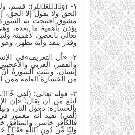
١-
(وَٱلۡعَصۡرِ): قسم، و
الحق ولا يقول إلا الحق، إذ
مشوق افتتحت به السورة ا
يؤذن بأهمية ما بعده، وهي 
تعالى بالعصر، لأهميته ولت
وقدَر ينفذ وآية تظهر، وهو ه
٢- «أل التعريف»في الإن
والفقير، العربي والأعجم
إنسان. وبيَّنَتِ السورةُ أنّ
من الخسارة العامة ممن اس
٣- قوله تعالى: (لَفِي خ
أبلغ من أن يقال: «إن ال
بالخسارة: دخول النار، وني
(لَفِي) تفيد أنه مغمور
فالكافر خاسر، والمنافق خاس