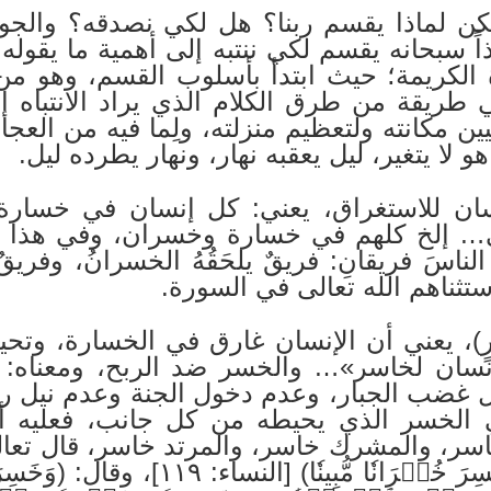
لكن لماذا يقسم ربنا؟ هل لكي نصدقه؟ والجواب
اً سبحانه يقسم لكي ننتبه إلى أهمية ما يقوله لن
لكريمة؛ حيث ابتدأ بأسلوب القسم، وهو من 
طريقة من طرق الكلام الذي يراد الانتباه إلي
بيين مكانته ولتعظيم منزلته، ولِما فيه من العج
و لا يتغير، ليل يعقبه نهار، ونهار يطرده ليل.
سان للاستغراق، يعني: كل إنسان في خسارة، 
ي… إلخ كلهم في خسارة وخسران، وفي هذا إث
َ الناسَ فريقانِ: فريقٌ يلحَقُهُ الخسرانُ، وفريقٌ
تثناهم الله تعالى في السورة.
ُسۡرٍ)، يعني أن الإنسان غارق في الخسارة، وت
إنسان لخاسر»… والخسر ضد الربح، ومعناه: ال
ل غضب الجبار، وعدم دخول الجنة وعدم نيل رضو
 في الخسر الذي يحيطه من كل جانب، فعليه 
ر، والمشرك خاسر، والمرتد خاسر، قال تعالى: (وَم
وَلِيّٗا مِّن دُونِ ٱللَّهِ فَقَدۡ خَسِرَ خُسۡ