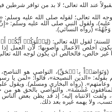
ولاً عند الله تعالى؛ لا بد من توافر شرطين في
جه الله تعالى؛ لقوله صلى الله عليه وسلم: «إن
، ولقول النبي صلى الله عليه وسلم: «إِنَّ اللَّهَ لا 
 بِهِ وَجْهُهُ» (رواه النسائي).
يكون أخلص الأعمال وأصوبها؛ لأن العمل إذا
بًا غير خالص، فالخالص أن يكون لوجه الله تع
وَتَوَاصَوۡاْ بِٱلۡحَقِّ)، التواصي هو التناصح
بقوله: «الدين النصيحة»، قالوا: «لمن يا رسول
 وعامتهم». (رواه البخاري ومسلم). ويقول عل
المنافقون غَشَشَة». والتواصي بالحق هو من ج
ه، ولفت الانتباه إليه؛ إذ قد يظن بعض الناس 
فحسب، ولا يهمه غيره بعد ذلك.