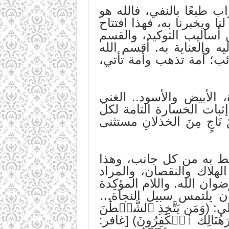
 طبعًا بالنفي، فالله هو
ا ويخبرنا به، فهذا افتتاح
أساليب التوكيد، والقسم
ه والعناية به. أقسم الله
ائب؛ أمة تذهب وأمة تأتي،
الأبيض والأسود.. الغني
بات الخسارة التامة لكل
 نَاجٍ مِنَ الخذلانِ مستثنى
حيط به من كل جانب، وهذا
هلاك والنقصان، والمراد
ان الله. واللام المؤكِدة
أن يلتمس سبيل النجاة…
َن يَتَّخِذِ ٱلشَّيۡطَٰنَ
رَانٗا مُّبِينٗا) [النساء: ١١٩]، وقال: (وَخَسِرَهُنَالِكَ ٱلۡكَٰفِرُونَ) [غافر: