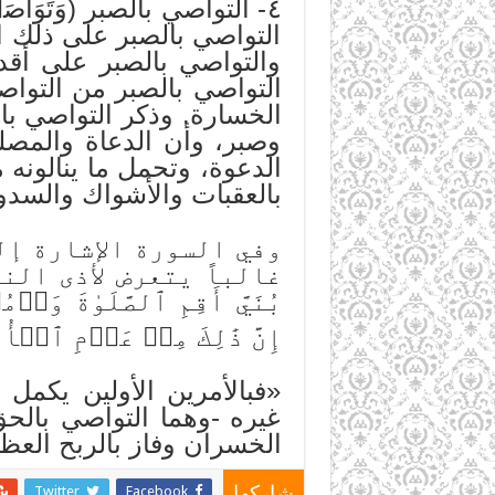
٤- التواصي بالصبر (وَتَوَا
التواصي بالصبر على ذلك ا
والتواصي بالصبر على أقد
التواصي بالصبر من التواص
الخسارة. وذكر التواصي بال
وصبر، وأن الدعاة والمصل
الدعوة، وتحمل ما ينالونه
بالعقبات والأشواك والسدود
وفي السورة الإشارة إل
غالباً يتعرض لأذى الن
بُنَيَّ أَقِمِ ٱلصَّلَوٰةَ وَ
إِنَّ ذَٰلِكَ مِنۡ عَزۡمِ ٱلۡأُمُورِ١٧) [لقما
«فبالأمرين الأولين يكمل 
غيره -وهما التواصي بالحق
الخسران وفاز بالربح العظ
Twitter
Facebook