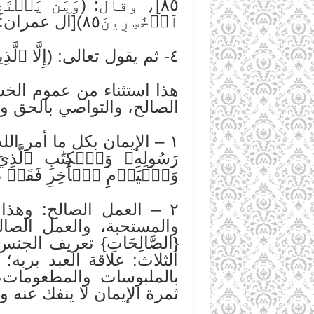
٨٥]، وقال: (وَمَن يَبۡتَغِ
ٱلۡخَٰسِرِينَ٨٥)[آل عمران: ٨٥].
٤- ثم يقول تعالى: (إِلَّا ٱلَّذِينَ ءَامَنُواْ وَعَمِلُواْ ٱلصَّٰلِحَٰتِ وَتَوَاصَوۡاْ بِٱلۡحَقِّ وَتَوَاصَوۡاْ بِٱلصَّبۡرِ٣).
هذا استثناء من عموم الخس
الصالح، والتواصي بالحق و
١ – الإيمان بكل ما أمر الله به: (يَٰ
رَسُولِهِۦ وَٱلۡكِتَٰبِ ٱلَّذِيٓ
وَٱلۡيَوۡمِ ٱلۡأٓخِرِ فَقَدۡ ضَلَّ ضَلَٰلَۢ
٢ – العمل الصالح: وهذا
والمستحبة، والعمل الصال
{الصَّالِحَاتِ} تعريف ال
الثلاث: علاقة العبد بربه؛
بالملبوسات والمطعومات، 
ثمرة الإيمان لا ينفك عنه وه