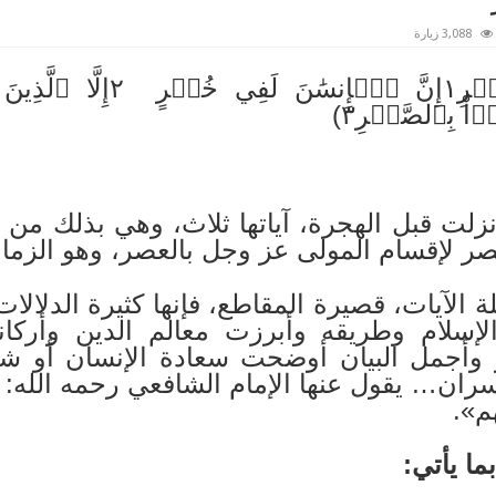
3,088 زيارة
قال الله تعالى: (وَٱلۡعَصۡرِ١إِن
ۡاْ بِٱلصَّبۡرِ٣)
زلت قبل الهجرة، آياتها ثلاث، وهي بذلك من 
 لإقسام المولى عز وجل بالعصر، وهو الزمان
 الآيات، قصيرة المقاطع، فإنها كثيرة الدلالات
لإسلام وطريقه وأبرزت معالم الدين وأركا
ز وأجمل البيان أوضحت سعادة الإنسان أو شق
ران… يقول عنها الإمام الشافعي رحمه الله: «
م».
ا يأتي: