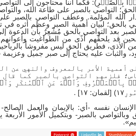
صَوۡاْ بِٱلصَّبۡرِ): فكما أننا محتاجون إلى التو
لحق؛ التواصي بالصبر على طاعة الله، والتواص
ار الله المؤلمة. وعطف التواصي بالصبر عل
ي بالحق؛ لبيان أهمية الصبر وعظم أثره في ت
صبر بعد التواصي بالحق مُشْعِرٌ بأن الدعوة إلى
حين قد يلحقُهم أذًى من الطواغيت وأعوانهم
 من الأذى، فطريق الحق ليس مفروشاً بالرياحي
، والثبات عليه يحتاج إلى صبر جميل وعزيمة ق
ى أهمية الأمر بالمعروف والنهي عن ال
اس؛ فلزمهم التواصي بالصبر كما قال لقم
أۡمُرۡ بِٱلۡمَعۡرُوفِ وَٱنۡهَ عَنِ ٱلۡمُنكَرِ وَٱص
ن: ١٧]
.
الإنسان نفسه -أي: بالإيمان والعمل الصالح- 
 وبالتواصي بالصبر- وبتكميل الأمور الأربعة
يم».
Pinterest
LinkedIn
Stumbleupon