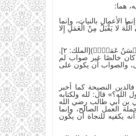
ه، هما:
ما الأعمال بالنيات، وإنما
يَقْبَلُ مِنْ الْعَمَلِ إِلا
ب- أن يكون العمل موافقًا للسنة؛ لقول الله تعالى: (لِيَبۡلُوَكُمۡ أَيُّكُمۡ أَحۡسَنُ عَمَلٗاۚ)[الملك: ٢].
 كان خالصًا غير صواب لم
الى، والصواب أن يكون على
، فالدين النصيحة كما أخبر
 الله؟» قال: لله ولكتابه
ي بن أبي طالب رضي الله
ملة العمل الصالح، وإنما
أنه يكفيه للنجاة أن يكون