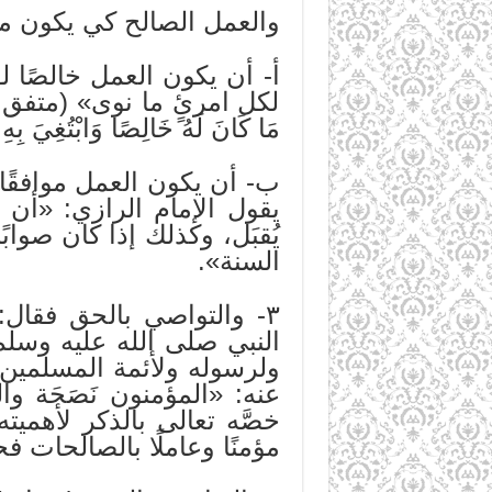
والعمل الصالح كي يكون مقب
أ- أن يكون العمل خالصًا لو
لكل امرئٍ ما نوى» (متفق عليه)
مَا كَانَ لَهُ خَالِصًا وَابْتُغِيَ
يقول الإمام الرازي: «أن 
يُقبَل، وكذلك إذا كان صوا
السنة».
٣- والتواصي بالحق فقال: (
النبي صلى الله عليه وسلم 
ولرسوله ولأئمة المسلمين
عنه: «المؤمنون نَصَحَة و
خصَّه تعالى بالذكر لأهميت
مؤمنًا وعاملًا بالصالحات 