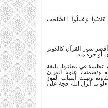
َّ ٱلۡإِنسَٰنَ لَفِي خُسۡرٍ ٢إِلَّا ٱلَّذِينَ ءَامَنُواْ وَعَمِلُواْ ٱلصَّٰلِحَٰتِ
أقصر سور القرآن كالكوثر
 أو جزء منه.
 عظيمة في معانيها، بليغة
نه وتضمنت علوم القرآن
اوته وبينت أسباب الفوز
لو ما أنزل الله حجة على