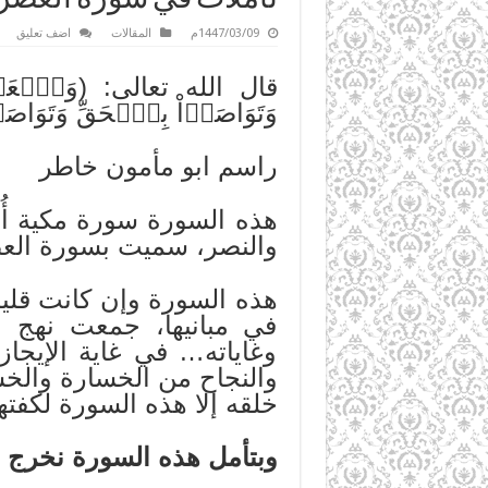
1447/03/09م
المقالات
اضف تعليق
وَتَوَاصَوۡاْ بِٱلۡحَقِّ وَتَوَاصَو
راسم ابو مأمون خاطر
هذه السورة سورة مكية أُن
والنصر، سميت بسورة العصر
هذه السورة وإن كانت قليلة
في مبانيها، جمعت نهج ا
وغاياته… في غاية الإيجا
والنجاح من الخسارة والخس
خلقه إلا هذه السورة لكفته
وبتأمل هذه السورة نخرج بم