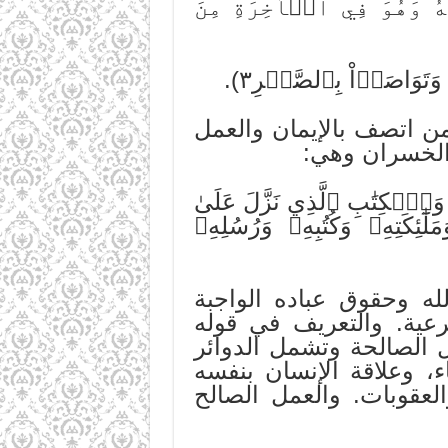
 وَهُوَ فِي ٱلۡأٓخِرَةِ مِنَ
من اتصف بالإيمان والعمل
 الخسران وهي:
 وَٱلۡكِتَٰبِ ٱلَّذِي نَزَّلَ عَلَىٰ
كَتِهِۦ وَكُتُبِهِۦ وَرُسُلِهِۦ
له وحقوق عباده الواجبة
رعية. والتعريف في قوله
ل الصالحة وتشمل الدوائر
اء، وعلاقة الإنسان بنفسه
لعقوبات. والعمل الصالح