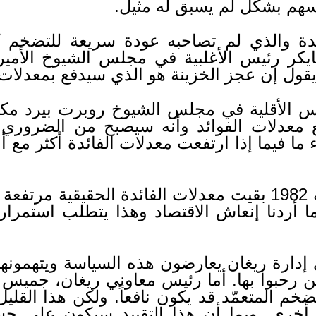
سهم بشكل لم يسبق له مثيل.
دة والذي لم تصاحبه عودة سريعة للتضخم كا
ايكر رئيس الأغلبية في مجلس الشيوخ الأم
 يقول إن عجز الخزينة هو الذي سيدفع بمعدلات ا
 الأقلية في مجلس الشيوخ روبرت بيرد مكتب
عدلات الفوائد وأنه سيصبح من الضروري إص
 ما فيما إذا ارتفعت معدلات الفائدة أكثر مع أ
ا أردنا إنعاش الاقتصاد وهذا يتطلب استمرار
دارة ريغان يعارضون هذه السياسة ويتهمونها ب
 رحبوا بها. أما رئيس معاوني ريغان، جميس بي
تضخم المتعمّد قد يكون نافعاً. ولكن هذا القليل
ة أخرى. وبما أن هذا التقييد سيكون على ح