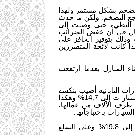
لتضخم بشكل مستمر ولهذا
جع التضخم. ولكن ما حدث
ا البطيء حتى وصلت إلى
م 1982، وهكذا تحطمت الآمال في أن خفض الضرائب
قتصاد حيويته وذلك بتوفير الحافز على
ذا كانت لائحة المتضررين
ء المنازل بعدما ارتفعت
ات اليابانية أصيب بنكسة
أشد كادت أن تكون قاضية حين ارتفع معدل الفائدة على قروض شراء السيارات إلى 14,7% وهكذا
طرف الآلاف من عمالها،
سيارات باحتياجاتها.
– إن ارتفاع نسبة الفائدة على بطاقات الاعتماد الخاصة بالمستهلكين إلى 19,8% وعلى السلع