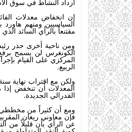
ازداد النشاط في سوق الأ
إن انخفاض معدلات الفائ
السياسيين ومنهم هاورد ب
مقتنعاً بالرأي السائد الذي
ومن ناحية أخرى حذر رئيس
الكونغرس لن يسمح برفع م
المركزي على القيام بإجراء
الربيع.
المعدلات أن تنخفض إذا م
الفدرالي الجديدة.
ومع أن كثيراً من مخططي إ
فإن معاوني ريغان المقربين
عن الرأي بأن قليلاً من ال
كمية النقد المتداولة مر