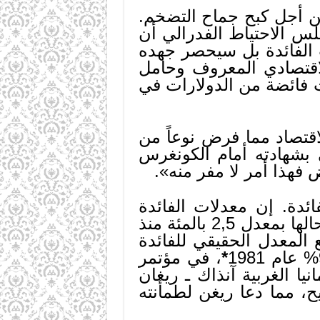
جاً جديداً دراماتيكياً قد بُديء العمل به في تشرين الأول 1979 من أجل كبح جماح التضخم.
 الاحتياط الفدرالي أن
 الفائدة بل سيحصر جهده
الاقتصادي المعروف وحامل
ت فائضة من الدولارات في
قتصاد مما فرض نوعاً من
 بشهادته أمام الكونغرس
فهذا أمر لا مفر منه».
ئدة. إن معدلات الفائدة
«الحقيقية» ـ وهي مردود المال بعد حساب قيمة التضخم ـ ما تزال على حالها بمعدل 2,5 بالمئة منذ
المعدل الحقيقي للفائدة
*
، في مؤتمر
ار ألمانيا الغربية آنذاك ـ ريغان
ح، مما دعا ريغن لطمأنته