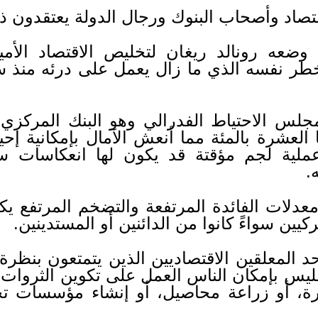
اقتصاد وأصحاب البنوك ورجال الدولة يعتقدون ذ
وضعه رونالد ريغان لتخليص الاقتصاد الأمي
خطر نفسه الذي ما زال يعمل على درئه منذ سنت
لس الاحتياط الفدرالي وهو البنك المركزي
 العشرة بالمئة مما أنعش الآمال بإمكانية إحي
لية لجم مؤقتة قد يكون لها انعكاسات سلب
.
معدلات الفائدة المرتفعة والتضخم المرتفع 
يين سواءً كانوا من الدائنين أو المستدينين.
المعلقين الاقتصاديين الذين يتمتعون بنظرة
د فليس بإمكان الناس العمل على تكوين الثروا
، أو زراعة محاصيل، أو إنشاء مؤسسات تجا