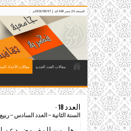
الجمعة، 24 صفر 1448هـ | 2026/08/07م
مقالات العدد الجديد
مقالات الأعداد السا
العدد 18
-
السنة الثانية – العدد السادس – ربيع الأول 1409هـ، الموافق تشرين 
هل من المفروض دعم ال