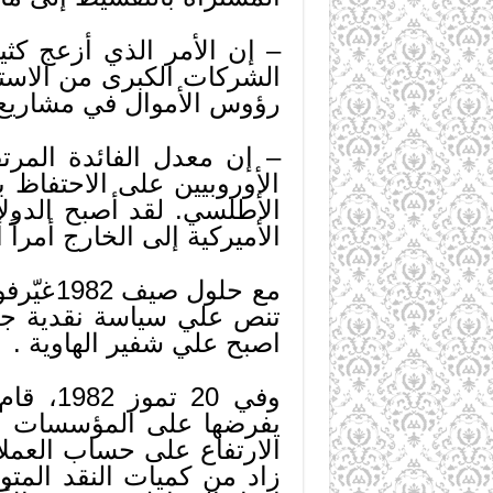
– إن الأمر الذي أزعج كثير
الشركات الكبرى من الاستف
رؤوس الأموال في مشاريع 
– إن معدل الفائدة المر
الأوروبيين على الاحتفاظ 
الأطلسي. لقد أصبح الدولا
الأميركية إلى الخارج أمرا
مع حلو
تنص علي سياسة نقدية جدي
اصبح علي شفير الهاوية .
وفي 20
يفرضها على المؤسسات الم
الارتفاع على حساب العملا
زاد من كميات النقد المتو