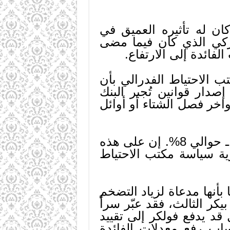
ن له تأثيره العميق في
يركي الذي كان فيما مضى
لفائدة إلى الارتفاع.
 الاحتياط الفدرالي بأن
دار قوانين تُجبر البنك
واخر فصل الشتاء أو أوائل
ولكن مع اقتراب نهاية سنة 1982 بقيت معدلات الفائدة الحقيقية مرتفعة ـ حوالي 8%. إن على هذه
ية سياسة مكتب الاحتياط
أنها مدعاة لزياد التضخم
كر الثالث، فقد عبّر سراً
 قد يدفع فولكر إلى تقييد
ساب رفع معدلات الفائدة